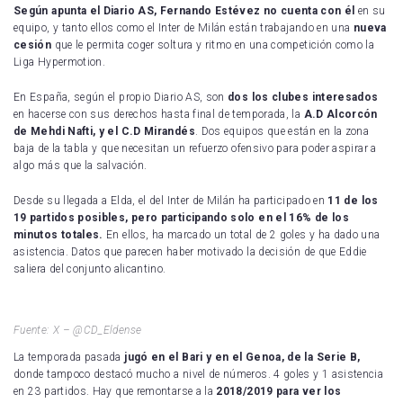
Según apunta el Diario AS, Fernando Estévez no cuenta con él
en su
equipo, y tanto ellos como el Inter de Milán están trabajando en una
nueva
cesión
que le permita coger soltura y ritmo en una competición como la
Liga Hypermotion.
En España, según el propio Diario AS, son
dos los clubes interesados
en hacerse con sus derechos hasta final de temporada, la
A.D Alcorcón
de Mehdi Nafti, y el C.D Mirandés
. Dos equipos que están en la zona
baja de la tabla y que necesitan un refuerzo ofensivo para poder aspirar a
algo más que la salvación.
Desde su llegada a Elda, el del Inter de Milán ha participado en
11 de los
19 partidos posibles, pero participando solo en el 16% de los
minutos totales.
En ellos, ha marcado un total de 2 goles y ha dado una
asistencia. Datos que parecen haber motivado la decisión de que Eddie
saliera del conjunto alicantino.
Fuente: X – @CD_Eldense
La temporada pasada
jugó en el Bari y en el Genoa, de la Serie B,
donde tampoco destacó mucho a nivel de números. 4 goles y 1 asistencia
en 23 partidos. Hay que remontarse a la
2018/2019 para ver los