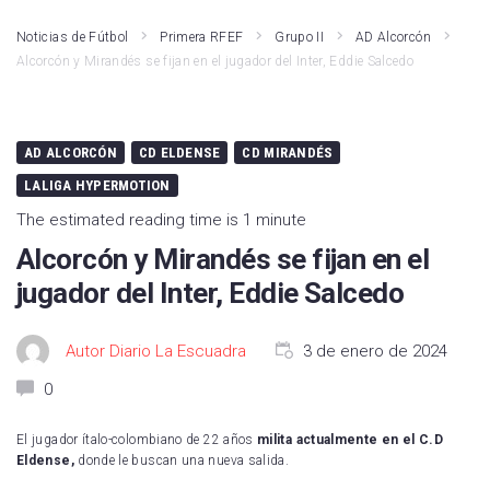
Noticias de Fútbol
Primera RFEF
Grupo II
AD Alcorcón
Alcorcón y Mirandés se fijan en el jugador del Inter, Eddie Salcedo
AD ALCORCÓN
CD ELDENSE
CD MIRANDÉS
LALIGA HYPERMOTION
The estimated reading time is 1 minute
Alcorcón y Mirandés se fijan en el
jugador del Inter, Eddie Salcedo
Autor Diario La Escuadra
3 de enero de 2024
0
El jugador ítalo-colombiano de 22 años
milita actualmente en el C.D
Eldense,
donde le buscan una nueva salida.