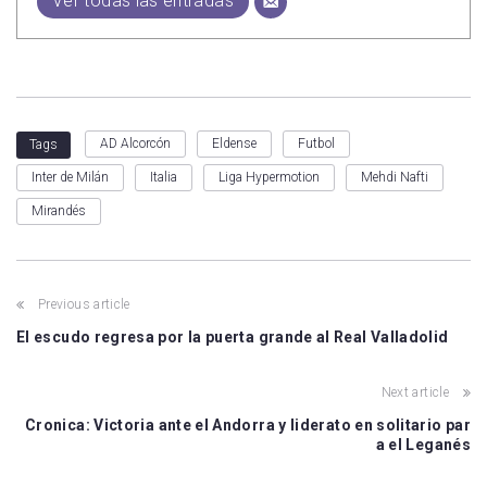
Ver todas las entradas
AD Alcorcón
Eldense
Futbol
Tags
Inter de Milán
Italia
Liga Hypermotion
Mehdi Nafti
Mirandés
Previous article
El escudo regresa por la puerta grande al Real Valladolid
Next article
Cronica: Victoria ante el Andorra y liderato en solitario par
a el Leganés