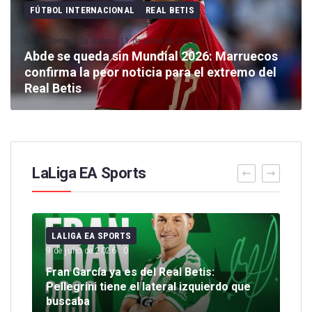
FÚTBOL INTERNACIONAL
REAL BETIS
Diego Serrano Salguero
11 de junio de 2026
Abde se queda sin Mundial 2026: Marruecos
confirma la peor noticia para el extremo del
Real Betis
LaLiga EA Sports
LALIGA EA SPORTS
LA
9 de julio de 2026
0
14 d
Fran García ya es del Real Betis:
CRÓ
Pellegrini tiene el lateral izquierdo que
Ten
r
buscaba
esp