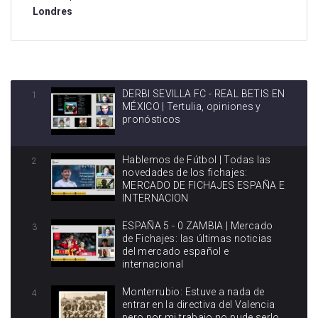
Londres
DERBI SEVILLA FC - REAL BETIS EN
1
MÉXICO | Tertulia, opiniones y
pronósticos
Hablemos de Fútbol | Todas las
2
novedades de los fichajes:
MERCADO DE FICHAJES ESPAÑA E
INTERNACION
ESPAÑA 5 - 0 ZAMBIA | Mercado
3
de Fichajes: las últimas noticias
del mercado español e
internacional
Monterrubio: Estuve a nada de
4
entrar en la directiva del Valencia
pero por mi trabajo no pude serlo