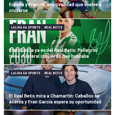
España y Francia, una rivalidad que vuelve a
cruzarse
LALIGA EA SPORTS
REAL BETIS
Diego Serrano Salguero
9 de julio de 2026
Fran García ya es del Real Betis: Pellegrini
tiene el lateral izquierdo que buscaba
LALIGA EA SPORTS
REAL BETIS
Diego Serrano Salguero
19 de junio de 2026
El Real Betis mira a Chamartín: Ceballos se
acerca y Fran García espera su oportunidad