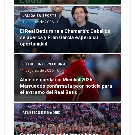
LALIGA EA SPORTS
FC
19 de junio de 2026
0
4 de
El Real Betis mira a Chamartín: Ceballos
se acerca y Fran García espera su
co
El 
oportunidad
pri
FÚTBOL INTERNACIONAL
RE
11 de junio de 2026
0
3 de
Abde se queda sin Mundial 2026:
 a
Marruecos confirma la peor noticia para
Arb
el extremo del Real Betis
esp
ATLÉTICO DE MADRID
AT
18 de mayo de 2026
0
21 d
s:
n el