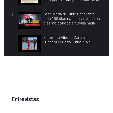
José María del Nido Benavente:
5
Pido 100 días nada más, en estos
días, no conoce al Sevilla nadie.
Entrevista Alberto García ||
6
Jugador El Pozo Fútbol Sala
Entrevistas