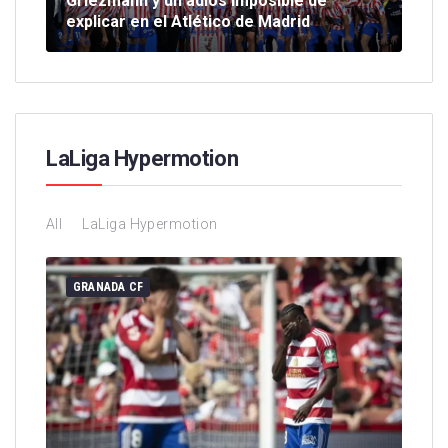
Griezmann y un adiós imposible de
El 
explicar en el Atlético de Madrid
gr
LaLiga Hypermotion
All
LaLiga Hypermotion
GRANADA CF