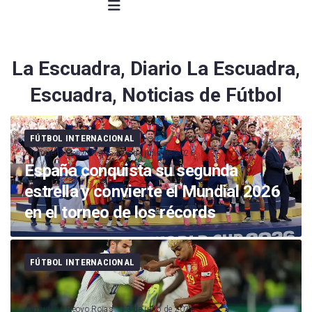
La Escuadra, Diario La Escuadra,
Escuadra, Noticias de Fútbol
FÚTBOL INTERNACIONAL
Almudena Reoyo Rojas
20 de julio de 2026
España conquista su segunda
estrella y convierte el Mundial 2026
en el torneo de los récords
FÚTBOL INTERNACIONAL
Almudena Reoyo Rojas
13 de julio de 2026