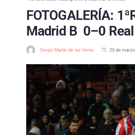
FC B
FOTOGALERÍA: 1ªRF
Real 
Madrid B 0–0 Real 
Depor
CA O
Sergio Martín de las Heras
23 de marzo
Real
UD L
CD L
Celta
Getaf
RCD 
Real 