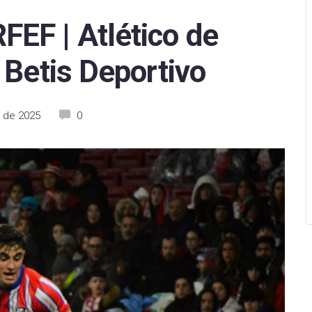
arcelona
Levante UD
Levante UD
EF | Atlético de
Betis
Racing de Ferrol
Levante Las Planas
Betis Deportivo
tivo Alavés
Racing de Santander
Madrid CFF
sasuna
CD Mirandés
Real Betis Féminas
 de 2025
0
 Sociedad
Sporting de Huelva
Real Madrid
as Palmas
Villarreal CF B
Real Sociedad
eganés
CD Eldense
Sevilla FC
 de Vigo
SD Eibar
Sporting de Huelva
e CF
Albacete Balompié
Valencia CF
Mallorca
Burgos CF
Villarreal CF
Valladolid
Real Oviedo