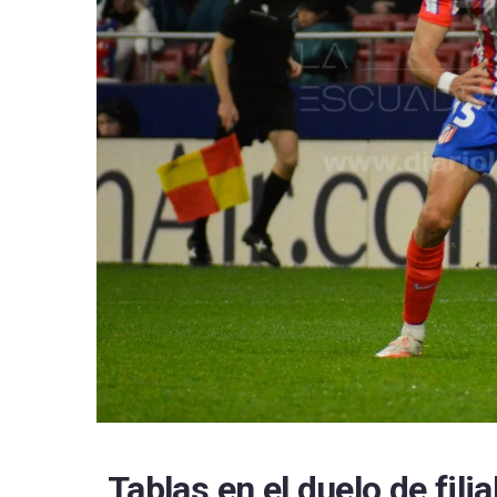
RCD 
Sevil
Villa
Tablas en el duelo de filial