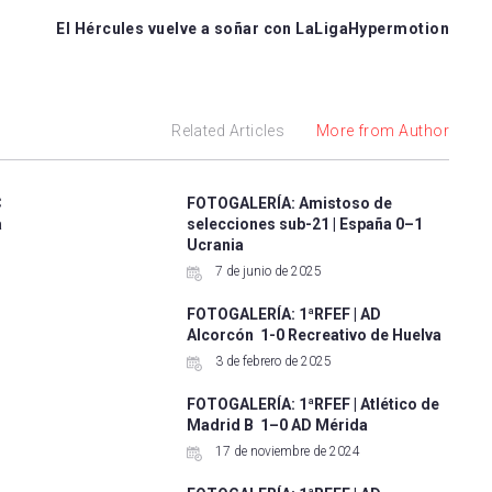
El Hércules vuelve a soñar con LaLigaHypermotion
r
Related Articles
More from Author
C
FOTOGALERÍA: Amistoso de
a
selecciones sub-21 | España 0–1
Ucrania
7 de junio de 2025
FOTOGALERÍA: 1ªRFEF | AD
Alcorcón 1-0 Recreativo de Huelva
3 de febrero de 2025
FOTOGALERÍA: 1ªRFEF | Atlético de
Madrid B 1–0 AD Mérida
17 de noviembre de 2024