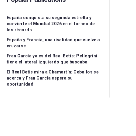
Serie A
CD Teruel
CD Alcoyano
España conquista su segunda estrella y
Ligue 1
CE Sabadell
CD Atlético Baleares
convierte el Mundial 2026 en el torneo de
los récords
UEFA Nations League
CF Fuenlabrada
CD Castellón
Grupo I
España y Francia, una rivalidad que vuelve a
Rayo Majadahonda
CF Intercity
Grupo II
cruzarse
Fran García ya es del Real Betis: Pellegrini
CA Osasuna B
Atlético de Madrid B
Grupo III
tiene el lateral izquierdo que buscaba
FC Barcelona Atlètic
Recreativo Granada
El Real Betis mira a Chamartín: Ceballos se
acerca y Fran García espera su
Gimnastic de
Córdoba CF
oportunidad
Tarragona
Linares Deportivo
RC Celta Fortuna
Málaga CF
Real Sociedad CF B
Recreativo de Huelva
Real Unión Club
Real Madrid Castilla