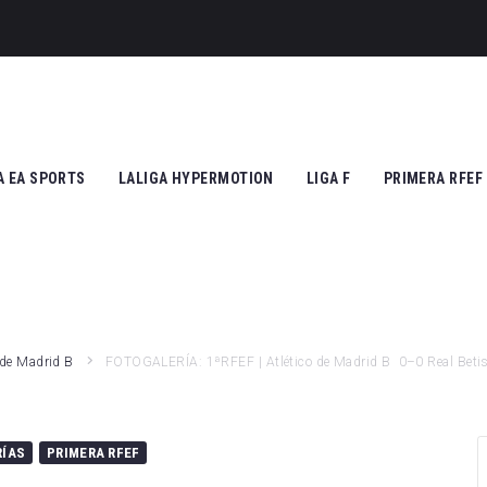
A EA SPORTS
LALIGA HYPERMOTION
LIGA F
PRIMERA RFEF
tic Club
Cádiz CF
Athletic Club
Grupo I
ico de Madrid
CD Tenerife
Atlético de Madrid
Grupo II
Madrid
Real Zaragoza
FC Barcelona
 de Madrid B
FOTOGALERÍA: 1ªRFEF | Atlético de Madrid B 0–0 Real Betis
 Vallecano
FC Andorra
SD Eibar
cia CF
UD Almería
Granada CF
RÍAS
PRIMERA RFEF
na FC
Granada CF
UD Granadilla