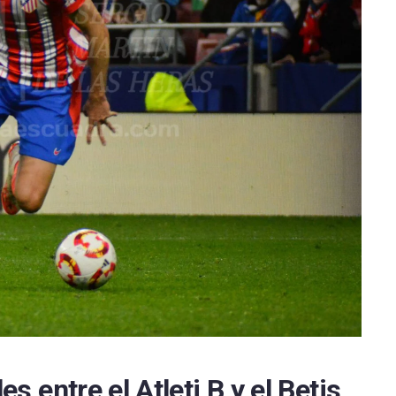
Espanyol
SD Huesca
la FC
FC Cartagena
rreal CF
Elche CF
RC Deportivo
es entre el Atleti B y el Betis