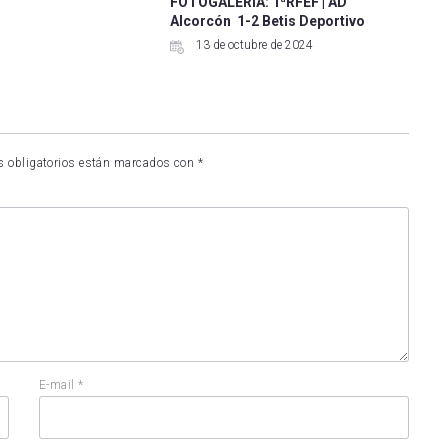
FOTOGALERÍA: 1ªRFEF | AD
Alcorcón 1-2 Betis Deportivo
13 de octubre de 2024
 obligatorios están marcados con
*
E-mail
*