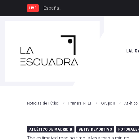
España y Francia, una rivalidad que vu
LIVE
SEARCH THIS WEBSITE
LALIG
Athle
Atlét
Real 
Noticias de Fútbol
Primera RFEF
Grupo II
Atlético
Rayo
Valen
ATLÉTICO DE MADRID B
BETIS DEPORTIVO
FOTOGALE
Giro
The estimated reading time is less than a minute