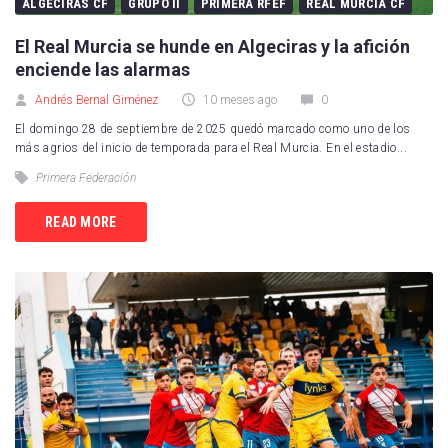
Real Sociedad
ALGECIRAS CF
GRUPO II
PRIMERA RFEF
REAL MURCIA CF
UD Las Palmas
El Real Murcia se hunde en Algeciras y la afición
enciende las alarmas
CD Leganés
Andrés Bernal Giménez
10 meses ago
0
Celta de Vigo
El domingo 28 de septiembre de 2025 quedó marcado como uno de los
más agrios del inicio de temporada para el Real Murcia. En el estadio...
Getafe CF
Primera Federación
RCD Mallorca
READ MORE
Real Valladolid
RCD Espanyol
Sevilla FC
Villarreal CF