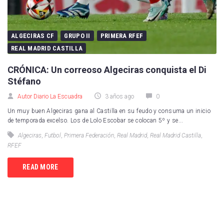
ALGECIRAS CF
GRUPO II
PRIMERA RFEF
REAL MADRID CASTILLA
CRÓNICA: Un correoso Algeciras conquista el Di
Stéfano
Autor Diario La Escuadra
3 años ago
0
Un muy buen Algeciras gana al Castilla en su feudo y consuma un inicio
de temporada excelso. Los de Lolo Escobar se colocan 5º y se...
Algeciras
,
Futbol
,
Primera Federación
,
Real Madrid
,
Real Madrid Castilla
,
RFEF
READ MORE