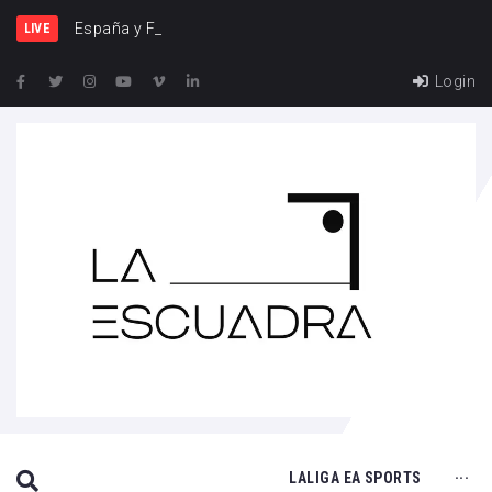
España y Francia, una rivali
LIVE
Login
SEARCH THIS WEBSITE
LALIGA EA SPORTS
···