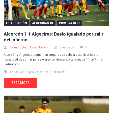
AD ALCORCÓN
ALGECIRAS CF
PRIMERA RFEF
Alcorcón 1-1 Algeciras: Duelo igualado por salir
del infierno
Alejandro Díaz Gómez-Tostón
2 años ago
0
Alcorcón y Algeciras suman un empate que sabe a poco debido a la
necesidad de sumar para alejarse del descenso La jornada 14 de Primer
Federación...
AD Alcorcón
,
Algeciras
,
Primera Federación
READ MORE