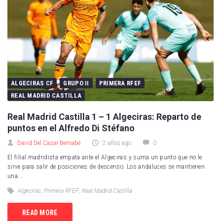
ALGECIRAS CF
GRUPO II
PRIMERA RFEF
REAL MADRID CASTILLA
Real Madrid Castilla 1 – 1 Algeciras: Reparto de
puntos en el Alfredo Di Stéfano
David Del Casar Bernabé
2 años ago
0
El filial madridista empata ante el Algeciras y suma un punto que no le
sirve para salir de posiciones de descenso. Los andaluces se mantienen
una...
Algeciras
,
Primera RFEF
,
Real Madrid Castilla
READ MORE