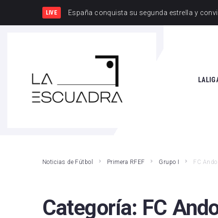
España y Francia,
LIVE
SEARCH THIS WEBSITE
LALIG
Athle
Atlét
Real 
Noticias de Fútbol
Primera RFEF
Grupo I
FC Ando
Rayo
Valen
Categoría:
FC Ando
Giro