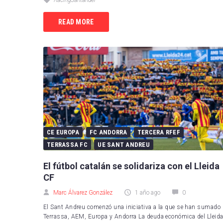
RacingSantander
RCD 
READ MORE
Sevil
Villa
CE EUROPA
FC ANDORRA
TERCERA RFEF
TERRASSA FC
UE SANT ANDREU
El fútbol catalán se solidariza con el Lleida
CF
Marc Álvarez González
1 año ago
0
El Sant Andreu comenzó una iniciativa a la que se han sumado
Terrassa, AEM, Europa y Andorra La deuda económica del Lleid