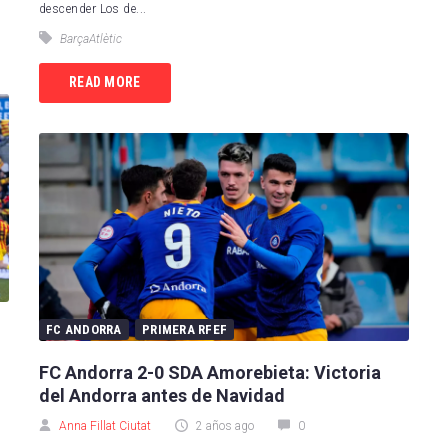
descender Los de...
Espanyol
SD Huesca
BarçaAtlètic
la FC
FC Cartagena
READ MORE
rreal CF
Elche CF
RC Deportivo
FC ANDORRA
PRIMERA RFEF
FC Andorra 2-0 SDA Amorebieta: Victoria
del Andorra antes de Navidad
Anna Fillat Ciutat
2 años ago
0
a