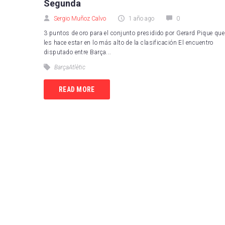
Segunda
Sergio Muñoz Calvo
1 año ago
0
3 puntos de oro para el conjunto presidido por Gerard Pique que
les hace estar en lo más alto de la clasificación El encuentro
disputado entre Barça...
BarçaAtlètic
READ MORE