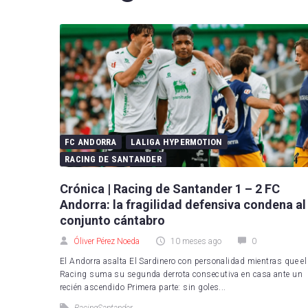
FC B
Real 
Depor
CA O
Real
FC ANDORRA
LALIGA HYPERMOTION
UD L
RACING DE SANTANDER
CD L
Crónica | Racing de Santander 1 – 2 FC
Andorra: la fragilidad defensiva condena al
Celta
conjunto cántabro
Getaf
Óliver Pérez Noeda
10 meses ago
0
El Andorra asalta El Sardinero con personalidad mientras que el
RCD 
Racing suma su segunda derrota consecutiva en casa ante un
recién ascendido Primera parte: sin goles...
Real 