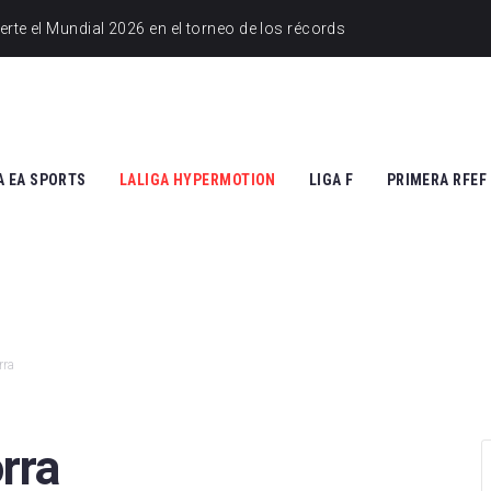
A EA SPORTS
LALIGA HYPERMOTION
LIGA F
PRIMERA RFEF
tic Club
Cádiz CF
Athletic Club
Grupo I
ico de Madrid
CD Tenerife
Atlético de Madrid
Grupo II
Madrid
Real Zaragoza
FC Barcelona
rra
 Vallecano
FC Andorra
SD Eibar
cia CF
UD Almería
Granada CF
rra
na FC
Granada CF
UD Granadilla