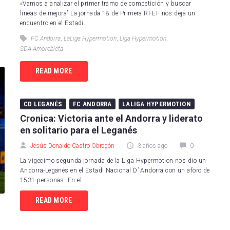
«Vamos a analizar el primer tramo de competición y buscar
lineas de mejora” La jornada 18 de Primera RFEF nos deja un
encuentro en el Estadi...
FC Andorra
,
LaLiga Hypermotion
,
Liga Hypermotion
,
SDA Amorebieta
READ MORE
CD LEGANÉS
FC ANDORRA
LALIGA HYPERMOTION
Cronica: Victoria ante el Andorra y liderato
en solitario para el Leganés
Jesús Donaldo Castro Obregón
3 años ago
0
La vigecimo segunda jornada de la Liga Hypermotion nos dio un
Andorra-Leganés en el Estadi Nacional D’ Andorra con un aforo de
1531 personas. En el...
READ MORE