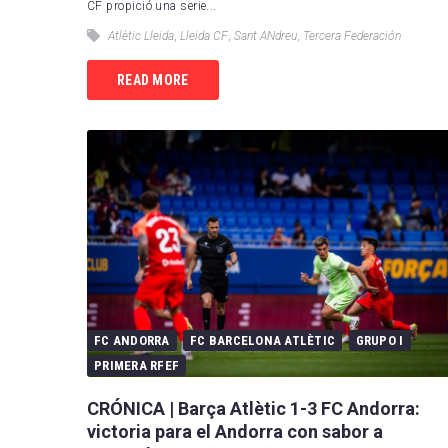
CF propició una serie...
Atlètic Lleida
,
Lleida CF
,
Sant ANdreu
,
Tercera Federación
READ MORE
FC ANDORRA
FC BARCELONA ATLÈTIC
GRUPO I
PRIMERA RFEF
CRÓNICA | Barça Atlètic 1-3 FC Andorra:
victoria para el Andorra con sabor a