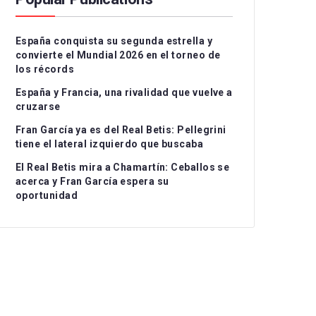
Serie A
CD Teruel
CD Alcoyano
España conquista su segunda estrella y
Ligue 1
CE Sabadell
CD Atlético Baleares
convierte el Mundial 2026 en el torneo de
los récords
UEFA Nations League
CF Fuenlabrada
CD Castellón
Grupo I
España y Francia, una rivalidad que vuelve a
Rayo Majadahonda
CF Intercity
Grupo II
cruzarse
Fran García ya es del Real Betis: Pellegrini
CA Osasuna B
Atlético de Madrid B
Grupo III
tiene el lateral izquierdo que buscaba
FC Barcelona Atlètic
Recreativo Granada
El Real Betis mira a Chamartín: Ceballos se
acerca y Fran García espera su
Gimnastic de
Córdoba CF
oportunidad
Tarragona
Linares Deportivo
RC Celta Fortuna
Málaga CF
Real Sociedad CF B
Recreativo de Huelva
Real Unión Club
Real Madrid Castilla