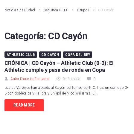
Noticias de Fútbol
Segunda RFEF
Grupo I
CD Cayón
Categoría:
CD Cayón
ATHLETIC CLUB
CD CAYÓN
COPA DEL REY
CRÓNICA | CD Cayón – Athletic Club (0-3): El
Athletic cumple y pasa de ronda en Copa
Autor Diario La Escuadra
3 años ago
0
Los de Valverde han apeado al Cayón del torneo del K.O. tras un cómodo 0-
3 con doblete de Villalibre y un gol de Nico Williams. El...
READ MORE