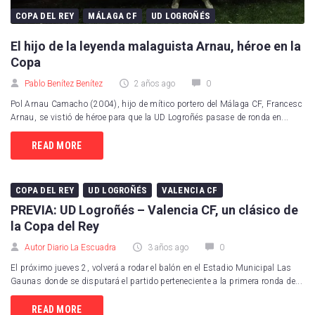
COPA DEL REY
MÁLAGA CF
UD LOGROÑÉS
El hijo de la leyenda malaguista Arnau, héroe en la
Copa
Pablo Benítez Benítez
2 años ago
0
Pol Arnau Camacho (2004), hijo de mítico portero del Málaga CF, Francesc
Arnau, se vistió de héroe para que la UD Logroñés pasase de ronda en...
READ MORE
COPA DEL REY
UD LOGROÑÉS
VALENCIA CF
PREVIA: UD Logroñés – Valencia CF, un clásico de
la Copa del Rey
Autor Diario La Escuadra
3 años ago
0
El próximo jueves 2, volverá a rodar el balón en el Estadio Municipal Las
Gaunas donde se disputará el partido perteneciente a la primera ronda de...
READ MORE