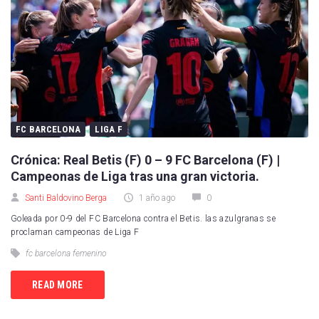
FC BARCELONA
LIGA F
Crónica: Real Betis (F) 0 – 9 FC Barcelona (F) |
Campeonas de Liga tras una gran victoria.
Santi Baldovino Berga
1 año ago
0
Goleada por 0-9 del FC Barcelona contra el Betis. las azulgranas se
proclaman campeonas de Liga F
fc barcelona femenino
READ MORE