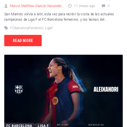
Marvin Matthew Alarcón Navarrete
11 meses ago
0
San Mamés volvía a latir, esta vez para recibir la visita de las actuales
campeonas de Liga F el FC Barcelona femenino, y las leonas del...
FCBarcelonaFemenino
,
LigaF
READ MORE
FC BARCELONA
LIGA F