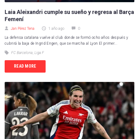
Laia Aleixandri cumple su sueño y regresa al Barça
Femení
Jan Pérez Tena
1 año ago
0
La defensa catalana vuelve al club donde se formó ocho años después y
cubrirá la baja de Ingrid Engen, que se marcha al Lyon El primer...
FC Barcelona
,
Liga F
READ MORE