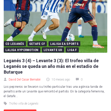
CD LEGANÉS
GETAFE CF
LALIGA EA SPORTS
LALIGA HYPERMOTION
LEVANTE UD
LIGA F
Leganés 3 (4) – Levante 3 (3): El trofeo villa de
Leganés se queda un año más en el estadio de
Butarque
David Del Casar Bernabé
10 meses ago
0
Los pepineros se llevaron su trofeo particular tras una agónica tanda de
penaltis ante un Levante que remontó el partido. En la categoría femenina,
el Getafe...
Trofeo villa de Leganés