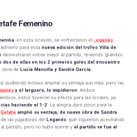
etafe Femenino
menina
, en esta ocasión, se enfrentaron el
L
eganés
madrileño para esta
nueva edición del trofeo Villa de
e
demostraron entrar mejor al partido, teniendo grandes
 dos de ellas en los 2 primeros goles del encuentro
n obra de
Lucía Mansilla y Sandra García.
ad, pudiendo incluso ampliar su ventaja aun más, pero las
ganés
y el larguero, lo impidieron
. Ambos
bios, estos tuvieron su efecto para las locales, ya
cias haciendo el 1-2
. La alegría duró poco para la
l
Getafe
amplió su ventaja, de nuevo obra de Sandra
l de las jugadoras del
Leganés
, que siguieron acechando
 al partido, pero no hubo suerte y
el partido se fue al