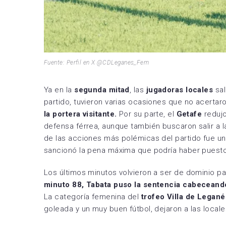
Fuente: Perfil en X @CDLeganes_Fem
Ya en la
segunda mitad
, las
jugadoras locales
sal
partido, tuvieron varias ocasiones que no acertaro
la portera visitante.
Por su parte, el
Getafe
redujo
defensa férrea, aunque también buscaron salir a 
de las acciones más polémicas del partido fue u
sancionó la pena máxima que podría haber puest
Los últimos minutos volvieron a ser de dominio par
minuto 88, Tabata puso la sentencia cabeceando
La categoría femenina del
trofeo Villa de Legané
goleada y un muy buen fútbol, dejaron a las locale