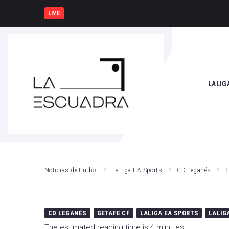
España y Francia, una rivalidad que vuelve a
LIVE
SEARCH THIS WEBSITE
LALIG
Athle
Atlét
Real 
Noticias de Fútbol
LaLiga EA Sports
CD Leganés
L
Rayo
Valen
CD LEGANÉS
GETAFE CF
LALIGA EA SPORTS
LALIG
Giro
The estimated reading time is 4 minutes