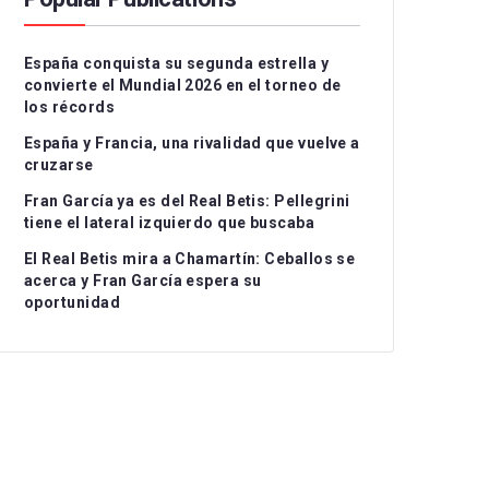
Serie A
CD Teruel
CD Alcoyano
España conquista su segunda estrella y
Ligue 1
CE Sabadell
CD Atlético Baleares
convierte el Mundial 2026 en el torneo de
los récords
UEFA Nations League
CF Fuenlabrada
CD Castellón
I
España y Francia, una rivalidad que vuelve a
Rayo Majadahonda
CF Intercity
II
cruzarse
Fran García ya es del Real Betis: Pellegrini
CA Osasuna B
Atlético de Madrid B
II
tiene el lateral izquierdo que buscaba
FC Barcelona Atlètic
Recreativo Granada
El Real Betis mira a Chamartín: Ceballos se
acerca y Fran García espera su
Gimnastic de
Córdoba CF
oportunidad
Tarragona
Linares Deportivo
RC Celta Fortuna
Málaga CF
Real Sociedad CF B
Recreativo de Huelva
Real Unión Club
Real Madrid Castilla