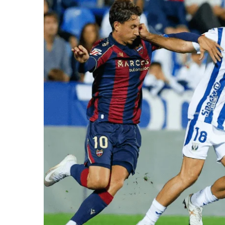
RCD 
Sevil
Villa