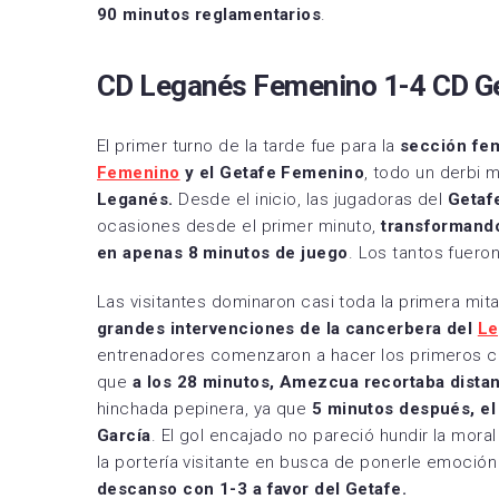
90 minutos reglamentarios
.
CD Leganés Femenino 1-4 CD G
El primer turno de la tarde fue para la
sección fe
Femenino
y el Getafe Femenino
, todo un derbi 
Leganés.
Desde el inicio, las jugadoras del
Getaf
ocasiones desde el primer minuto,
transformando
en apenas 8 minutos de juego
. Los tantos fuero
Las visitantes dominaron casi toda la primera mit
grandes intervenciones de la cancerbera del
Le
entrenadores comenzaron a hacer los primeros cam
que
a los 28 minutos, Amezcua recortaba distan
hinchada pepinera, ya que
5 minutos después, e
García
. El gol encajado no pareció hundir la mora
la portería visitante en busca de ponerle emoción
descanso con 1-3 a favor del Getafe.