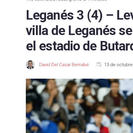
FC B
Leganés 3 (4) – Lev
Real 
villa de Leganés s
Depor
el estadio de Buta
CA O
Real
David Del Casar Bernabé
13 de octubre
UD L
CD L
Celta
Getaf
RCD 
Real 