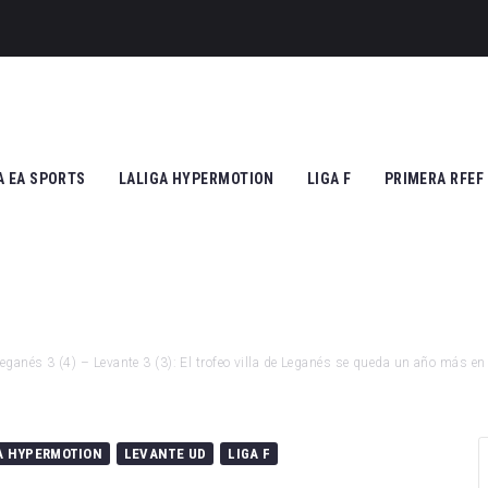
A EA SPORTS
LALIGA HYPERMOTION
LIGA F
PRIMERA RFEF
tic Club
Cádiz CF
Athletic Club
Grupo I
ico de Madrid
CD Tenerife
Atlético de Madrid
Grupo II
Madrid
Real Zaragoza
FC Barcelona
eganés 3 (4) – Levante 3 (3): El trofeo villa de Leganés se queda un año más en
 Vallecano
FC Andorra
SD Eibar
cia CF
UD Almería
Granada CF
A HYPERMOTION
LEVANTE UD
LIGA F
na FC
Granada CF
UD Granadilla