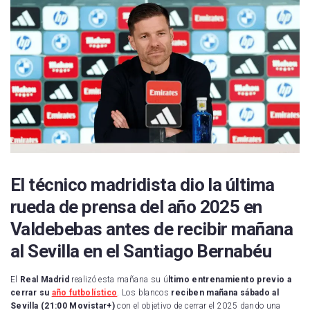
El técnico madridista dio la última
rueda de prensa del año 2025 en
Valdebebas antes de recibir mañana
al Sevilla en el Santiago Bernabéu
El
Real Madrid
realizó esta mañana su ú
ltimo entrenamiento previo a
cerrar su
año futbolístico
. Los blancos
reciben mañana sábado al
Sevilla (21:00 Movistar+)
con el objetivo de cerrar el 2025 dando una