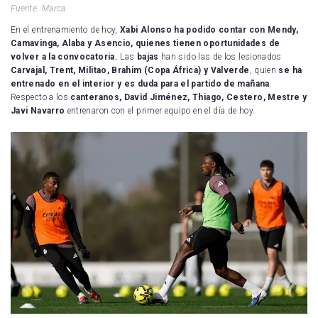
Fuente: Marca
En el entrenamiento de hoy,
Xabi Alonso ha podido contar con Mendy,
Camavinga, Alaba y Asencio, quienes tienen oportunidades de
volver a la convocatoria.
Las
bajas
han sido las de los lesionados
Carvajal, Trent, Militao, Brahim (Copa África) y Valverde
, quien
se ha
entrenado en el interior y es duda para el partido de mañana
.
Respecto a los
canteranos, David Jiménez, Thiago, Cestero, Mestre y
Javi Navarro
entrenaron con el primer equipo en el día de hoy.