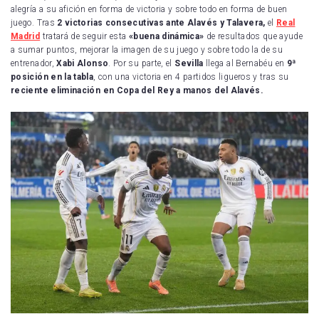
alegría a su afición en forma de victoria y sobre todo en forma de buen
juego. Tras
2 victorias consecutivas ante Alavés y Talavera,
el
Real
Madrid
tratará de seguir esta
«buena dinámica»
de resultados que ayude
a sumar puntos, mejorar la imagen de su juego y sobre todo la de su
entrenador,
Xabi Alonso
. Por su parte, el
Sevilla
llega al Bernabéu en
9ª
posición en la tabla
, con una victoria en 4 partidos ligueros y tras su
reciente eliminación en Copa del Rey a manos del Alavés.