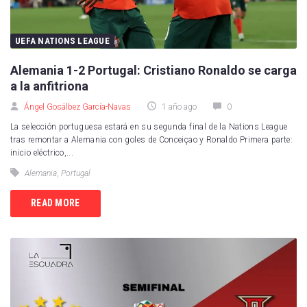
UEFA NATIONS LEAGUE
Alemania 1-2 Portugal: Cristiano Ronaldo se carga
a la anfitriona
Ángel Gosálbez García-Navas
1 año ago
0
La selección portuguesa estará en su segunda final de la Nations League
tras remontar a Alemania con goles de Conceiçao y Ronaldo Primera parte:
inicio eléctrico,...
Alemania
,
Portugal
READ MORE