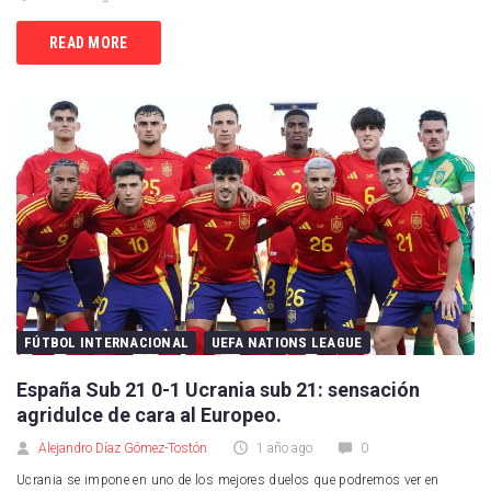
READ MORE
FÚTBOL INTERNACIONAL
UEFA NATIONS LEAGUE
España Sub 21 0-1 Ucrania sub 21: sensación
agridulce de cara al Europeo.
Alejandro Díaz Gómez-Tostón
1 año ago
0
Ucrania se impone en uno de los mejores duelos que podremos ver en