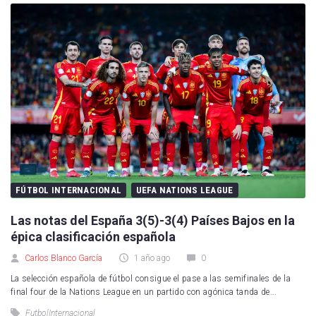
FÚTBOL INTERNACIONAL
UEFA NATIONS LEAGUE
Las notas del España 3(5)-3(4) Países Bajos en la
épica clasificación española
Carlos Blanco García
1 año ago
0
La selección española de fútbol consigue el pase a las semifinales de la
final four de la Nations League en un partido con agónica tanda de...
FutbolInternacional