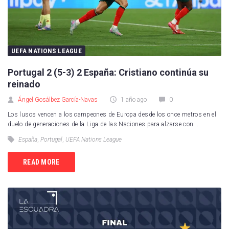
UEFA NATIONS LEAGUE
Portugal 2 (5-3) 2 España: Cristiano continúa su
reinado
Ángel Gosálbez García-Navas
1 año ago
0
Los lusos vencen a los campeones de Europa desde los once metros en el
duelo de generaciones de la Liga de las Naciones para alzarse con...
España
,
Portugal
,
UEFA Nations League
READ MORE