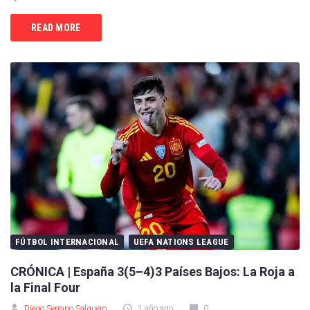
READ MORE
FÚTBOL INTERNACIONAL
UEFA NATIONS LEAGUE
CRÓNICA | España 3(5–4)3 Países Bajos: La Roja a
la Final Four
Diego Serrano Salguero
1 año ago
0