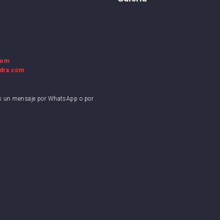
Espanyol
SD Huesca
la FC
FC Cartagena
rreal CF
Elche CF
com
RC Deportivo
adra.com
os un mensaje por WhatsApp o por