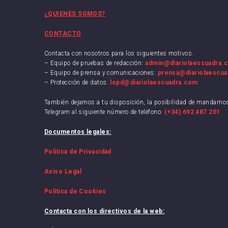
RCD 
¿QUIENES SOMOS?
Sevil
CONTACTO
Villa
Contacta con nosotros para los siguientes motivos.
– Equipo de pruebas de redacción:
admin@diariolaescuadra.
– Equipo de prensa y comunicaciones:
prensa@diariolaescu
– Protección de datos:
lopd@diariolaescuadra.com
También dejamos a tu disposición, la posibilidad de mandarn
Telegram al siguiente número de teléfono:
(+34) 692 487 201
Documentos legales:
Política de Privacidad
Aviso Legal
Política de Cookies
Contacta con los directivos de la web: