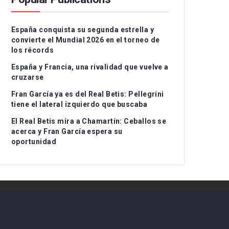
Serie A
CD Teruel
CD Alcoyano
España conquista su segunda estrella y
Ligue 1
CE Sabadell
CD Atlético Baleares
convierte el Mundial 2026 en el torneo de
los récords
UEFA Nations League
CF Fuenlabrada
CD Castellón
Grupo I
España y Francia, una rivalidad que vuelve a
Rayo Majadahonda
CF Intercity
Grupo II
cruzarse
Fran García ya es del Real Betis: Pellegrini
CA Osasuna B
Atlético de Madrid B
Grupo III
tiene el lateral izquierdo que buscaba
FC Barcelona Atlètic
Recreativo Granada
El Real Betis mira a Chamartín: Ceballos se
acerca y Fran García espera su
Gimnastic de
Córdoba CF
oportunidad
Tarragona
Linares Deportivo
RC Celta Fortuna
Málaga CF
Real Sociedad CF B
Recreativo de Huelva
Real Unión Club
Real Madrid Castilla