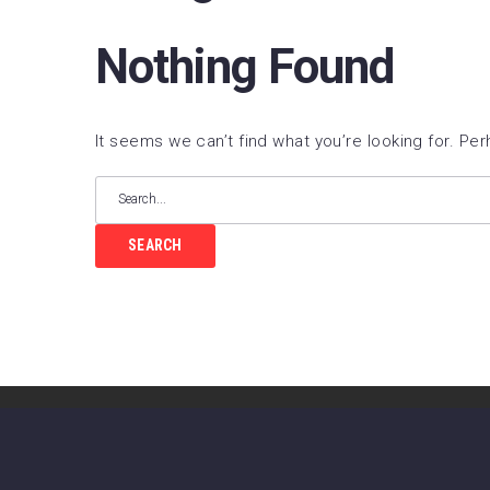
FC B
Nothing Found
Real 
Depor
It seems we can’t find what you’re looking for. Pe
CA O
Real
UD L
SEARCH
CD L
Celta
Getaf
RCD 
Real 