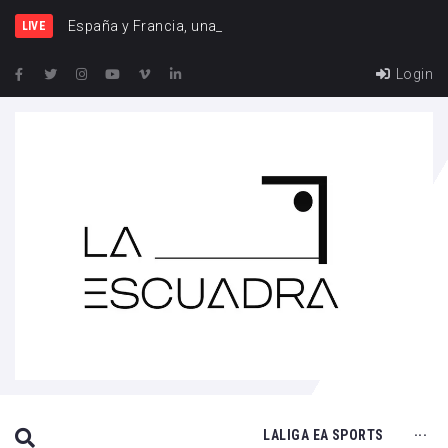
España y Francia, una rivalidad que vuelve a cruzars
LIVE
Login
SEARCH THIS WEBSITE
LALIGA EA SPORTS
···