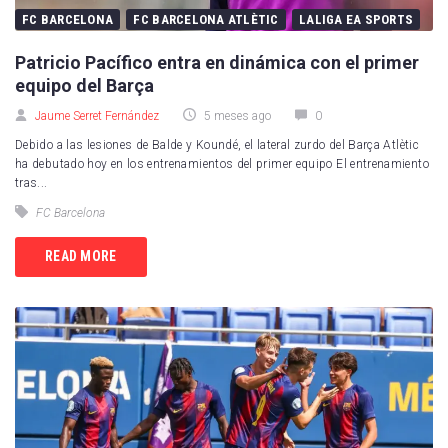
Real Sociedad
FC BARCELONA
FC BARCELONA ATLÈTIC
LALIGA EA SPORTS
UD Las Palmas
Patricio Pacífico entra en dinámica con el primer
equipo del Barça
CD Leganés
Jaume Serret Fernández
5 meses ago
0
Celta de Vigo
Debido a las lesiones de Balde y Koundé, el lateral zurdo del Barça Atlètic
ha debutado hoy en los entrenamientos del primer equipo El entrenamiento
Getafe CF
tras...
RCD Mallorca
FC Barcelona
Real Valladolid
READ MORE
RCD Espanyol
Sevilla FC
Villarreal CF