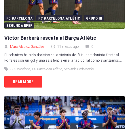
FC BARCELONA
FC BARCELONA ATLÈTIC
GRUPO III
SEGUNDA RFEF
Víctor Barberà rescata al Barça Atlètic
Marc Álvarez González
11 meses ago
0
El delantero ha sido decisivo en la victoria del filial barcelonista frente al
Porreres con un gol y una asistencia en el añadido Tal como avanzamos...
FC Barcelona
,
FC Barcelona Atlètic
,
Segunda Federación
READ MORE