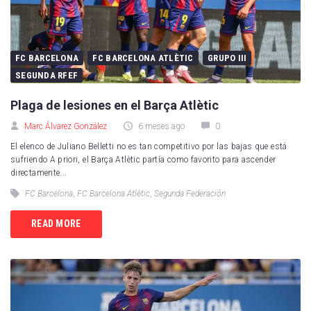
FC BARCELONA
FC BARCELONA ATLÈTIC
GRUPO III
SEGUNDA RFEF
Plaga de lesiones en el Barça Atlètic
Marc Álvarez González
6 meses ago
0
El elenco de Juliano Belletti no es tan competitivo por las bajas que está
sufriendo A priori, el Barça Atlètic partía como favorito para ascender
directamente...
FC Barcelona
,
FC Barcelona Atlètic
,
Segunda Federación
READ MORE