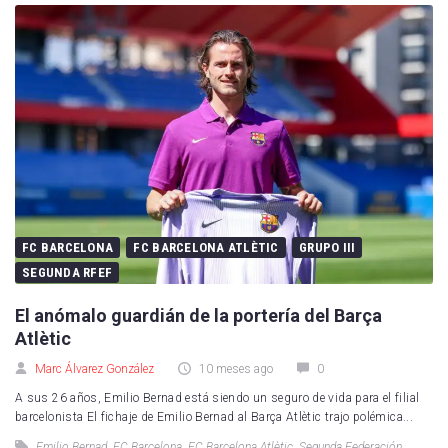
FC BARCELONA
FC BARCELONA ATLÈTIC
GRUPO III
SEGUNDA RFEF
El anómalo guardián de la portería del Barça
Atlètic
Marc Álvarez González
10 meses ago
0
A sus 26 años, Emilio Bernad está siendo un seguro de vida para el filial
barcelonista El fichaje de Emilio Bernad al Barça Atlètic trajo polémica...
Emilio Bernad
,
FC Barcelona
,
FC Barcelona Atlètic
,
Segunda Federación