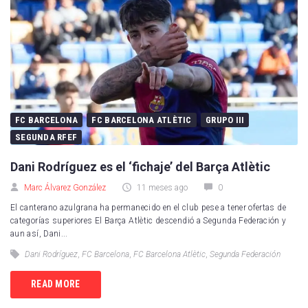
FC BARCELONA
FC BARCELONA ATLÈTIC
GRUPO III
SEGUNDA RFEF
Dani Rodríguez es el ‘fichaje’ del Barça Atlètic
Marc Álvarez González
11 meses ago
0
El canterano azulgrana ha permanecido en el club pese a tener ofertas de
categorías superiores El Barça Atlètic descendió a Segunda Federación y
aun así, Dani...
Dani Rodríguez
,
FC Barcelona
,
FC Barcelona Atlètic
,
Segunda Federación
READ MORE