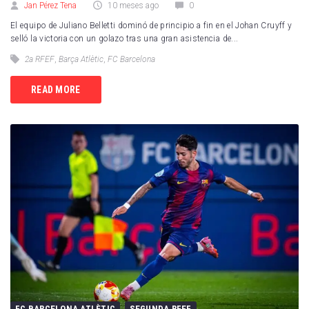
Jan Pérez Tena
10 meses ago
0
El equipo de Juliano Belletti dominó de principio a fin en el Johan Cruyff y
selló la victoria con un golazo tras una gran asistencia de...
2a RFEF
,
Barça Atlètic
,
FC Barcelona
READ MORE
FC BARCELONA ATLÈTIC
SEGUNDA RFEF