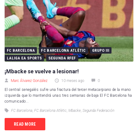
FC BARCELONA
FC BARCELONA ATLÈTIC
GRUPO III
LALIGA EA SPORTS
SEGUNDA RFEF
¡Mbacke se vuelve a lesionar!
Marc Álvarez González
10 meses ago
0
El central senegalés sufre una fractura del tercer metacarpiano de la mano
izquierda que lo mantendrá unas tres semanas de baja El FC Barcelona ha
comunicado...
FC Barcelona
,
FC Barcelona Atlètic
,
Mbacke
,
Segunda Federación
READ MORE