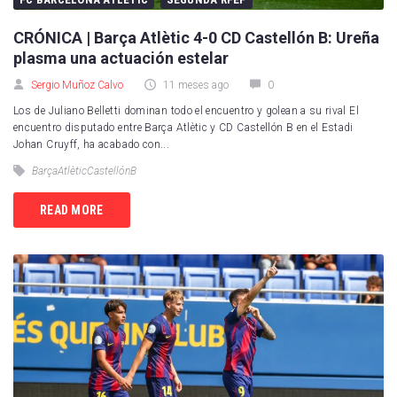
CRÓNICA | Barça Atlètic 4-0 CD Castellón B: Ureña
plasma una actuación estelar
Sergio Muñoz Calvo
11 meses ago
0
Los de Juliano Belletti dominan todo el encuentro y golean a su rival El
encuentro disputado entre Barça Atlètic y CD Castellón B en el Estadi
Johan Cruyff, ha acabado con...
BarçaAtlèticCastellónB
READ MORE