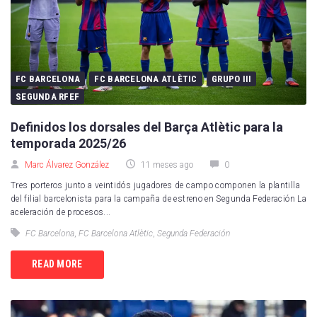
FC BARCELONA
FC BARCELONA ATLÈTIC
GRUPO III
SEGUNDA RFEF
Definidos los dorsales del Barça Atlètic para la
temporada 2025/26
Marc Álvarez González
11 meses ago
0
Tres porteros junto a veintidós jugadores de campo componen la plantilla
del filial barcelonista para la campaña de estreno en Segunda Federación La
aceleración de procesos...
FC Barcelona
,
FC Barcelona Atlètic
,
Segunda Federación
READ MORE