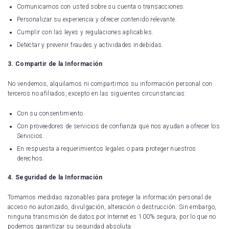
Real Sociedad
Comunicarnos con usted sobre su cuenta o transacciones.
Personalizar su experiencia y ofrecer contenido relevante.
UD Las Palmas
Cumplir con las leyes y regulaciones aplicables.
CD Leganés
Detectar y prevenir fraudes y actividades indebidas.
Celta de Vigo
3. Compartir de la Información
No vendemos, alquilamos ni compartimos su información personal con
Getafe CF
terceros no afiliados, excepto en las siguientes circunstancias:
RCD Mallorca
Con su consentimiento.
Con proveedores de servicios de confianza que nos ayudan a ofrecer los
Real Valladolid
Servicios.
RCD Espanyol
En respuesta a requerimientos legales o para proteger nuestros
derechos.
Sevilla FC
4. Seguridad de la Información
Villarreal CF
Tomamos medidas razonables para proteger la información personal de
acceso no autorizado, divulgación, alteración o destrucción. Sin embargo,
ninguna transmisión de datos por Internet es 100% segura, por lo que no
podemos garantizar su seguridad absoluta.