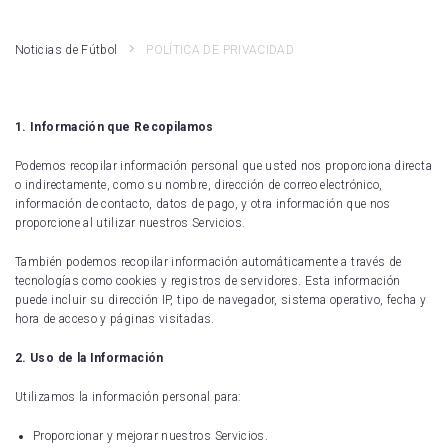
Athletic Club
LaLiga Hypermotion
Noticias de Fútbol
POLÍTICA DE PRIVACIDAD
Atlético de Madrid
Liga F
Real Madrid
Primera RFEF
1. Información que Recopilamos
Rayo Vallecano
Kings League
Podemos recopilar información personal que usted nos proporciona directa
o indirectamente, como su nombre, dirección de correo electrónico,
Valencia CF
Fútbol Internacional
información de contacto, datos de pago, y otra información que nos
proporcione al utilizar nuestros Servicios.
Girona FC
Segunda RFEF
También podemos recopilar información automáticamente a través de
tecnologías como cookies y registros de servidores. Esta información
FC Barcelona
puede incluir su dirección IP, tipo de navegador, sistema operativo, fecha y
hora de acceso y páginas visitadas.
Real Betis
2. Uso de la Información
Deportivo Alavés
Utilizamos la información personal para:
CA Osasuna
Proporcionar y mejorar nuestros Servicios.