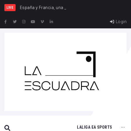
España y Francia, una rival
LIVE
Login
SEARCH THIS WEBSITE
LALIGA EA SPORTS
···