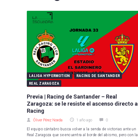
FC B
Real 
Depor
CA O
Real
UD L
LALIGA HYPERMOTION
RACING DE SANTANDER
CD L
REAL ZARAGOZA
Celta
Previa | Racing de Santander – Real
Zaragoza: se le resiste el ascenso directo a
Getaf
Racing
RCD 
Óliver Pérez Noeda
1 año ago
0
El equipo cántabro busca volver a la senda de victorias ante un
Real 
Real Zaragoza que se encuentra al borde del abismo, pero con la