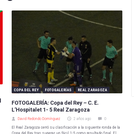
arcelona
Levante UD
Levante UD
Betis
Racing de Ferrol
Levante Las Planas
tivo Alavés
Racing de Santander
Madrid CFF
sasuna
CD Mirandés
Real Betis Féminas
 Sociedad
Sporting de Huelva
Real Madrid
as Palmas
Villarreal CF B
Real Sociedad
eganés
CD Eldense
Sevilla FC
COPA DEL REY
FOTOGALERÍAS
REAL ZARAGOZA
 de Vigo
SD Eibar
Sporting de Huelva
l
FOTOGALERÍA: Copa del Rey – C. E.
e CF
Albacete Balompié
Valencia CF
L’Hospitalet 1- 5 Real Zaragoza
Mallorca
Burgos CF
Villarreal CF
David Redondo Domínguez
2 años ago
0
Valladolid
Real Oviedo
El Real Zaragoza cerró su clasificación a la siguiente ronda de la
Copa del Rey tras superar un fácil 1-5 como resultado final. El