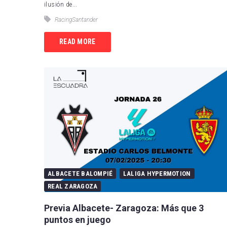
ilusión de...
RCD 
RacingSantander
Sevil
READ MORE
Villa
ALBACETE BALOMPIÉ
LALIGA HYPERMOTION
REAL ZARAGOZA
Previa Albacete- Zaragoza: Más que 3
puntos en juego