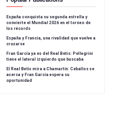
Serie A
CD Teruel
CD Alcoyano
España conquista su segunda estrella y
Ligue 1
CE Sabadell
CD Atlético Baleares
convierte el Mundial 2026 en el torneo de
los récords
UEFA Nations League
CF Fuenlabrada
CD Castellón
Grupo I
España y Francia, una rivalidad que vuelve a
Rayo Majadahonda
CF Intercity
Grupo II
cruzarse
Fran García ya es del Real Betis: Pellegrini
CA Osasuna B
Atlético de Madrid B
Grupo III
tiene el lateral izquierdo que buscaba
FC Barcelona Atlètic
Recreativo Granada
El Real Betis mira a Chamartín: Ceballos se
acerca y Fran García espera su
Gimnastic de
Córdoba CF
oportunidad
Tarragona
Linares Deportivo
RC Celta Fortuna
Málaga CF
Real Sociedad CF B
Recreativo de Huelva
Real Unión Club
Real Madrid Castilla