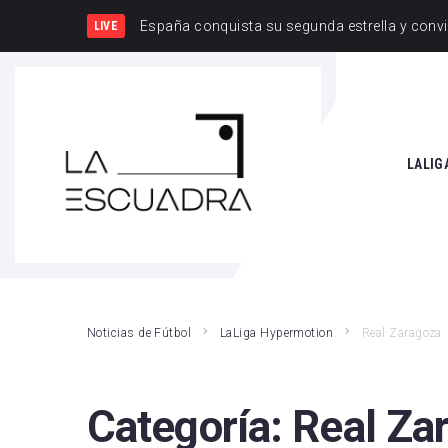
España y Francia,
LIVE
SEARCH THIS WEBSITE
LALIG
Athle
Atlét
Real 
Noticias de Fútbol
LaLiga Hypermotion
Real Zaragoza
Rayo
Valen
Categoría:
Real Za
Giro