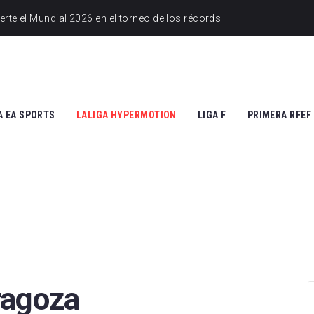
A EA SPORTS
LALIGA HYPERMOTION
LIGA F
PRIMERA RFEF
tic Club
Cádiz CF
Athletic Club
Grupo I
ico de Madrid
CD Tenerife
Atlético de Madrid
Grupo II
Madrid
Real Zaragoza
FC Barcelona
 Vallecano
FC Andorra
SD Eibar
cia CF
UD Almería
Granada CF
ragoza
na FC
Granada CF
UD Granadilla