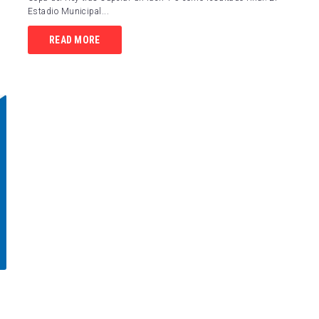
Estadio Municipal...
Espanyol
SD Huesca
READ MORE
la FC
FC Cartagena
rreal CF
Elche CF
RC Deportivo