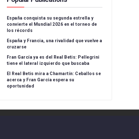
Serie A
CD Teruel
CD Alcoyano
España conquista su segunda estrella y
Ligue 1
CE Sabadell
CD Atlético Baleares
convierte el Mundial 2026 en el torneo de
los récords
UEFA Nations League
CF Fuenlabrada
CD Castellón
Grupo I
España y Francia, una rivalidad que vuelve a
Rayo Majadahonda
CF Intercity
Grupo II
cruzarse
Fran García ya es del Real Betis: Pellegrini
CA Osasuna B
Atlético de Madrid B
Grupo III
tiene el lateral izquierdo que buscaba
FC Barcelona Atlètic
Recreativo Granada
El Real Betis mira a Chamartín: Ceballos se
acerca y Fran García espera su
Gimnastic de
Córdoba CF
oportunidad
Tarragona
Linares Deportivo
RC Celta Fortuna
Málaga CF
Real Sociedad CF B
Recreativo de Huelva
Real Unión Club
Real Madrid Castilla