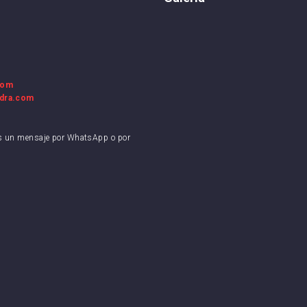
Espanyol
SD Huesca
la FC
FC Cartagena
rreal CF
Elche CF
com
RC Deportivo
adra.com
os un mensaje por WhatsApp o por