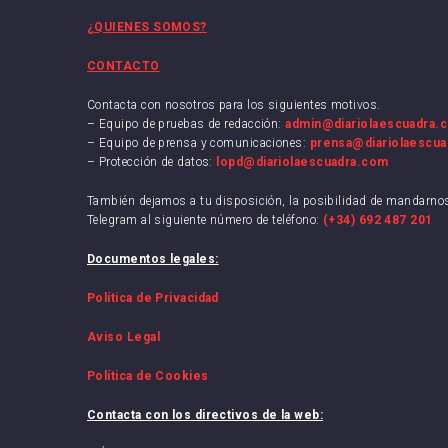
RCD 
¿QUIENES SOMOS?
Sevil
CONTACTO
Villa
Contacta con nosotros para los siguientes motivos.
– Equipo de pruebas de redacción:
admin@diariolaescuadra.
– Equipo de prensa y comunicaciones:
prensa@diariolaescu
– Protección de datos:
lopd@diariolaescuadra.com
También dejamos a tu disposición, la posibilidad de mandarn
Telegram al siguiente número de teléfono:
(+34) 692 487 201
Documentos legales:
Política de Privacidad
Aviso Legal
Política de Cookies
Contacta con los directivos de la web: