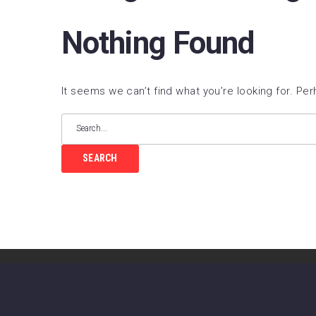
FC B
Nothing Found
Real 
Depor
It seems we can’t find what you’re looking for. Pe
CA O
Real
UD L
SEARCH
CD L
Celta
Getaf
RCD 
Real 