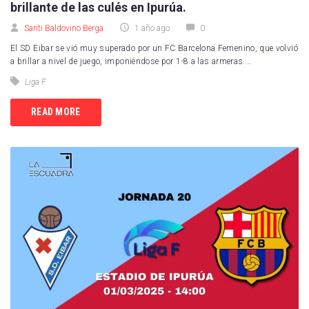
brillante de las culés en Ipurúa.
Santi Baldovino Berga
1 año ago
0
El SD Eibar se vió muy superado por un FC Barcelona Femenino, que volvió
a brillar a nivel de juego, imponiéndose por 1-8 a las armeras....
Liga F
READ MORE