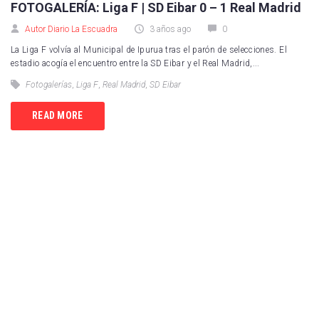
FOTOGALERÍA: Liga F | SD Eibar 0 – 1 Real Madrid
Autor Diario La Escuadra
3 años ago
0
La Liga F volvía al Municipal de Ipurua tras el parón de selecciones. El
estadio acogía el encuentro entre la SD Eibar y el Real Madrid,...
Fotogalerías
,
Liga F
,
Real Madrid
,
SD Eibar
READ MORE