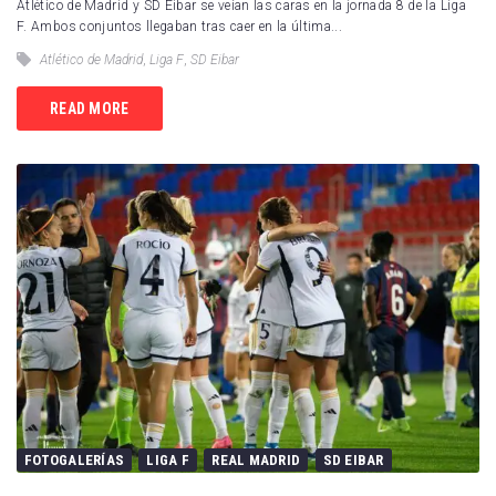
Atlético de Madrid y SD Eibar se veían las caras en la jornada 8 de la Liga
F. Ambos conjuntos llegaban tras caer en la última...
Atlético de Madrid
,
Liga F
,
SD Eibar
READ MORE
FOTOGALERÍAS
LIGA F
REAL MADRID
SD EIBAR