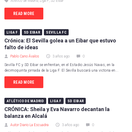
Atlético de Madrid
,
Liga F
,
SD Eibar
READ MORE
LIGA F
SD EIBAR
SEVILLA FC
Crónica: El Sevilla golea a un Eibar que estuvo
falto de ideas
Pablo Cano Ávalos
3 años ago
0
Sevilla FC y SD Eibar se enfrentan, en el Estadio Jesús Navas, en la
decimoquinta jornada de la Liga F. El Sevilla buscará una victoria en...
READ MORE
ATLÉTICO DE MADRID
LIGA F
SD EIBAR
CRÓNICA: Sheila y Eva Navarro decantan la
balanza en Alcalá
Autor Diario La Escuadra
3 años ago
0