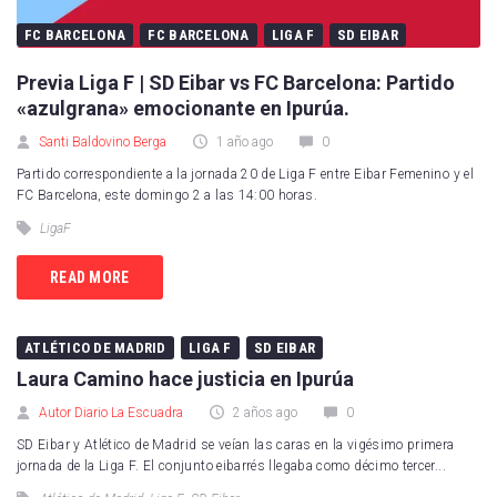
FC BARCELONA
FC BARCELONA
LIGA F
SD EIBAR
Previa Liga F | SD Eibar vs FC Barcelona: Partido
«azulgrana» emocionante en Ipurúa.
Santi Baldovino Berga
1 año ago
0
Partido correspondiente a la jornada 20 de Liga F entre Eibar Femenino y el
FC Barcelona, este domingo 2 a las 14:00 horas.
LigaF
READ MORE
ATLÉTICO DE MADRID
LIGA F
SD EIBAR
Laura Camino hace justicia en Ipurúa
Autor Diario La Escuadra
2 años ago
0
SD Eibar y Atlético de Madrid se veían las caras en la vigésimo primera
jornada de la Liga F. El conjunto eibarrés llegaba como décimo tercer...