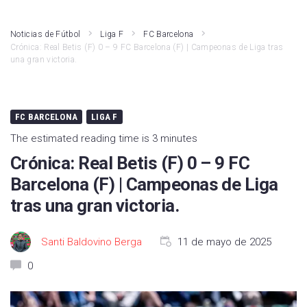
LaLiga Hypermotion
Athletic Club
Noticias de Fútbol
Liga F
FC Barcelona
Crónica: Real Betis (F) 0 – 9 FC Barcelona (F) | Campeonas de Liga tras
Liga F
Atlético de Madrid
una gran victoria.
Primera RFEF
Real Madrid
Kings League
Rayo Vallecano
FC BARCELONA
LIGA F
The estimated reading time is 3 minutes
Fútbol Internacional
Valencia CF
Crónica: Real Betis (F) 0 – 9 FC
Segunda RFEF
Girona FC
Barcelona (F) | Campeonas de Liga
FC Barcelona
tras una gran victoria.
Real Betis
Santi Baldovino Berga
11 de mayo de 2025
Deportivo Alavés
0
CA Osasuna