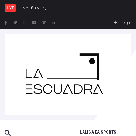
España y Francia, una riva
LIVE
Login
SEARCH THIS WEBSITE
LALIGA EA SPORTS
···