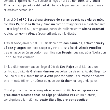
penalti.
El quinto
del FC Barcelona llegó en el 52′,
hat-trick
de
Claudia
Pina
, la mejor jugadora del partido, batió a la portera con un disparo rasa
cruzado espectacular.
Tras el 0-5
el FC Barcelona dispuso de varias ocasiones claras más
,
con
Ewa Pajor
,
Ona Batlle
y
Graham
como protagonistas a nivel ofensivo.
El
0-6
llegó en el 59′, otro golazo, conexión brillante entre
Aitana Bonmatí
«autora del gol» y
Alexia
(pase brillante con la diestra).
Tras el sexto, en el 60′ el FC Barcelona hizo
dos cambios
, entraron
Vicky
López y Engen
por Patri Guijarro y Pina. El
0-7
fue de
Alexia Putellas
,
tras un asociación en corto magnífica con
Brugts
, que superó a Noelia con
un chute rasa cruzado.
En los últimos compases, llegó el 0-8 de
Ewa Pajor
en el 83′, tras un
centro exquisito de
Graham Hansen
desde banda derecha. Acabó llegando
incluso el
0-9
, el tanto fue de
Alexia
(doblete particular), marcó de cabeza
en el minuto 85, en un córner colgado por
Graham
«al segundo palo».
Con el pitido final de la colegiada en el minuto 92,
las azulgranas se
proclamaron campeonas de Liga
por
décima vez
en su historia,
consiguiendo también su
sexto título liguero consecutivo
.