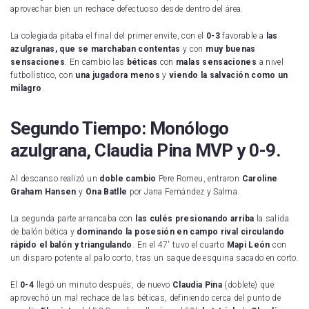
aprovechar bien un rechace defectuoso desde dentro del área.
La colegiada pitaba el final del primer envite, con el
0-3
favorable a
las
azulgranas, que se marchaban contentas
y con
muy buenas
sensaciones
. En cambio las
béticas
con
malas sensaciones
a nivel
futbolístico, con
una jugadora menos
y
viendo la salvación como un
milagro
.
Segundo Tiempo: Monólogo
azulgrana, Claudia Pina MVP y 0-9.
Al descanso realizó un
doble cambio
Pere Romeu, entraron
Caroline
Graham Hansen
y
Ona Batlle
por Jana Fernández y Salma.
La segunda parte arrancaba con
las culés presionando arriba
la salida
de balón bética y
dominando la posesión en campo rival circulando
rápido el balón y triangulando
. En el 47′ tuvo el cuarto
Mapi León
con
un disparo potente al palo corto, tras un saque de esquina sacado en corto.
El
0-4
llegó un minuto después, de nuevo
Claudia Pina
(doblete) que
aprovechó un mal rechace de las béticas, definiendo cerca del punto de