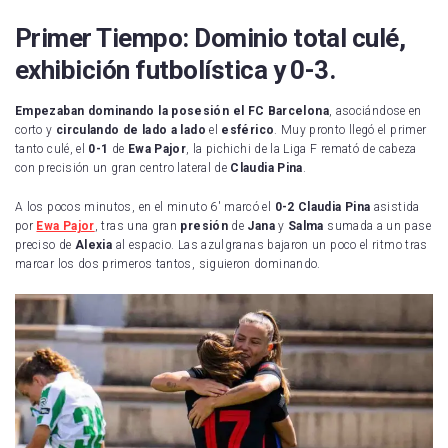
Primer Tiempo: Dominio total culé,
exhibición futbolística y 0-3.
Empezaban dominando la posesión el FC Barcelona
, asociándose en
corto y
circulando de lado a lado
el
esférico
. Muy pronto llegó el primer
tanto culé, el
0-1
de
Ewa Pajor
, la pichichi de la Liga F remató de cabeza
con precisión un gran centro lateral de
Claudia Pina
.
A los pocos minutos, en el minuto 6′ marcó el
0-2
Claudia Pina
asistida
por
Ewa Pajor
, tras una gran
presión
de
Jana
y
Salma
sumada a un pase
preciso de
Alexia
al espacio. Las azulgranas bajaron un poco el ritmo tras
marcar los dos primeros tantos, siguieron dominando.