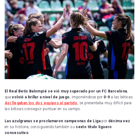
Real Sociedad
UD Las Palmas
CD Leganés
Celta de Vigo
Getafe CF
RCD Mallorca
Real Valladolid
RCD Espanyol
El Real Betis Balompié se vió muy superado por un FC Barcelona
,
que
volvió a brillar a nivel de juego
, imponiéndose por
0-9
a las béticas.
Sevilla FC
Así llegaban los dos equipos al partido
, se presentaba muy difícil para
las béticas conseguir puntuar en su campo.
Villarreal CF
Las azulgranas se proclamaron campeonas de Liga
por
décima vez
en su historia, consiguiendo también su
sexto título liguero
consecutivo
.