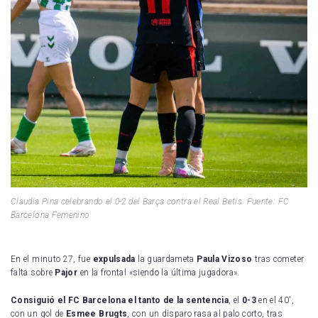
Claudia Pina celebrando el 0-2 del Barça contra el Real Betis. Fuente: FC
Barcelona Femenino
En el minuto 27, fue
expulsada
la guardameta
Paula Vizoso
tras cometer
falta sobre
Pajor
en la frontal «siendo la última jugadora».
Consiguió el FC Barcelona el tanto de la sentencia
, el
0-3
en el 40′,
con un gol de
Esmee Brugts
, con un disparo rasa al palo corto, tras