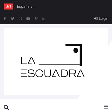
España y Francia, una ri
LIVE
Login
SEARCH THIS WEBSITE