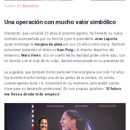
Fuente:
FC Barcelona
Una operación con mucho valor simbólico
Aleixandri, que cumplirá 25 años el próximo agosto, ha firmado su nuevo
contrato acompañada por su familia y por el presidente
Joan Laporta
,
quien le entregó la
insignia de plata
por sus 25 años como socia. También
estuvieron presentes el directivo
Xavi Puig
y el director deportivo del
femenino,
Marc Vivés
. «Es un sueño hecho realidad poder volver aquí, con
mi familia y en el club de mi vida», declaró emocionada en su presentación.
La jugadora, que también formó parte del filial azulgrana con solo 14 años,
fue durante mucho tiempo una de las perlas de la cantera. Su salida,
cuando apenas tenía 16, sorprendió en su momento, pero acabó siendo
clave para su desarrollo profesional. En sus propias palabras: “
El futuro
me lleva a donde todo empezó
”.