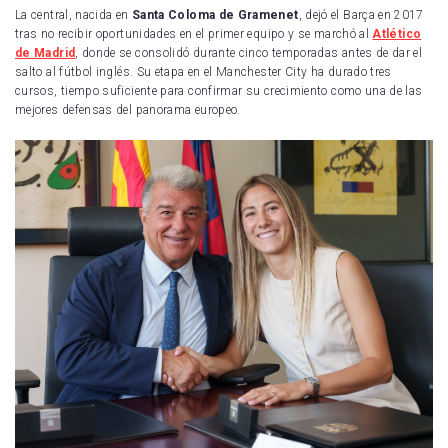
La central, nacida en
Santa Coloma de Gramenet
, dejó el Barça en 2017
tras no recibir oportunidades en el primer equipo y se marchó al
Atlético
de Madrid
, donde se consolidó durante cinco temporadas antes de dar el
salto al fútbol inglés. Su etapa en el Manchester City ha durado tres
cursos, tiempo suficiente para confirmar su crecimiento como una de las
mejores defensas del panorama europeo.