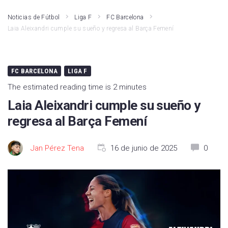
Noticias de Fútbol
Liga F
FC Barcelona
Laia Aleixandri cumple su sueño y regresa al Barça Femení
FC BARCELONA
LIGA F
The estimated reading time is 2 minutes
Laia Aleixandri cumple su sueño y
regresa al Barça Femení
Jan Pérez Tena
16 de junio de 2025
0