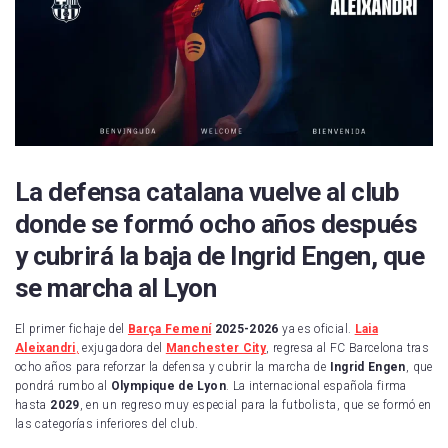
La defensa catalana vuelve al club
donde se formó ocho años después
y cubrirá la baja de Ingrid Engen, que
se marcha al Lyon
El primer fichaje del
Barça Femení
2025-2026
ya es oficial.
Laia
Aleixandri
,
exjugadora del
Manchester City
, regresa al FC Barcelona tras
ocho años para reforzar la defensa y cubrir la marcha de
Ingrid Engen
, que
pondrá rumbo al
Olympique de Lyon
. La internacional española firma
hasta
2029
, en un regreso muy especial para la futbolista, que se formó en
las categorías inferiores del club.