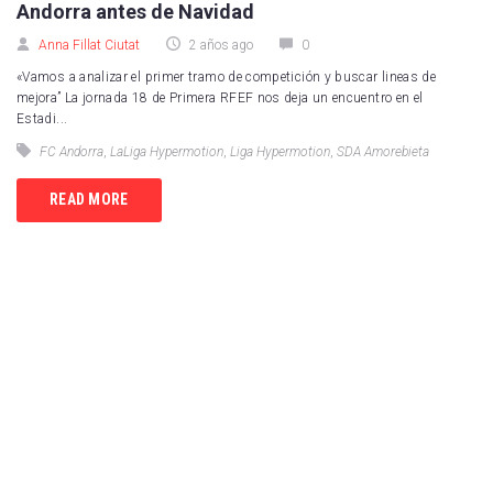
Andorra antes de Navidad
Anna Fillat Ciutat
2 años ago
0
«Vamos a analizar el primer tramo de competición y buscar lineas de
mejora” La jornada 18 de Primera RFEF nos deja un encuentro en el
Estadi...
FC Andorra
,
LaLiga Hypermotion
,
Liga Hypermotion
,
SDA Amorebieta
READ MORE