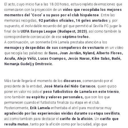
El acto, cuyo inicio fue a las 18.00 horas, estuvo repleto de emociones que
comenzaron con la proyección de un
video que recopilaba los mejores
momentos del ‘Coco’ a su paso por el club hispalense
. Entre las
memorias recogidas,
92 partidos oficiales, 16 goles anotados
y, por
supuesto, el inolvidable recuerdo del gol que permitió al Sevilla FC jugar la
final de la
UEFA Europa League (Budapest, 2023)
, así como también la
correspondiente consecución de ese
séptimo trofeo.
A continuación, un sonriente Erik Lamela prestaba atención a los
mensajes y despedidas de sus compañeros de vestuario
en un vídeo
que recogía las palabras de
Suso, Joan Jordán, Nyland, Alberto Flores,
Acuña, Alejo Véliz, Lucas Ocampos, Jesús Navas, Kike Salas, Badé,
Nemanja Gudelj y Dmitrovic.
Más tarde llegaría el momento de los
discursos
, comenzando por el
presidente de la entidad,
José María del Nido Carrasco
, quien quiso
poner en valor
no solo el
peso futbolístico de Lamela en este trienio
,
sino también
su espíritu y valores personales,
que son los que
permanecen cuando el futbolista finaliza su etapa en el club.
Posteriormente,
Erik Lamela
enfrentaba el atril para mostrarse muy
agradecido
por las experiencias vividas durante su etapa sevillista
,
así como también para destacar el
cariño de la afición.
Un
cariño que
resulta mutuo
, tanto por la afición como por la ciudad, algo que