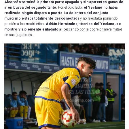
Alcorcón terminó la primera parte apagado y sin aparentes ganas de
ir en busca del segundo tanto
. Por el otro lado,
el Yeclano no había
realizado ningún disparo a puerta
.
La delantera del conjunto
murciano estaba totalmente desconectada
y no le estaba poniendo
presión a los madrileños.
Adrián Hernández, técnico del Yeclano, se
mostró visiblemente enfadado
al descanso por la pobre primera mitad
de sus jugadores.