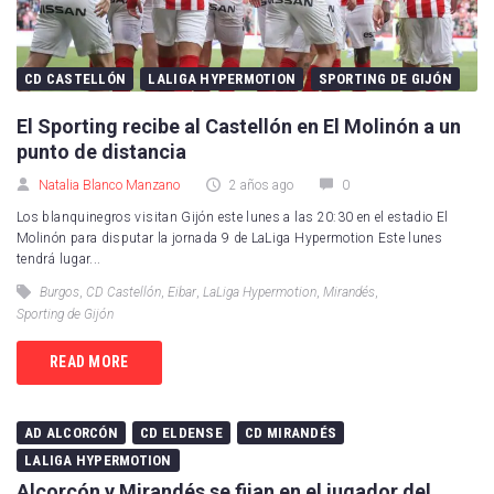
CD CASTELLÓN
LALIGA HYPERMOTION
SPORTING DE GIJÓN
El Sporting recibe al Castellón en El Molinón a un
punto de distancia
Natalia Blanco Manzano
2 años ago
0
Los blanquinegros visitan Gijón este lunes a las 20:30 en el estadio El
Molinón para disputar la jornada 9 de LaLiga Hypermotion Este lunes
tendrá lugar...
Burgos
,
CD Castellón
,
Eibar
,
LaLiga Hypermotion
,
Mirandés
,
Sporting de Gijón
READ MORE
AD ALCORCÓN
CD ELDENSE
CD MIRANDÉS
LALIGA HYPERMOTION
Alcorcón y Mirandés se fijan en el jugador del