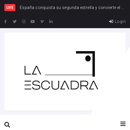
España y F
LIVE
Login
SEARCH THIS WEBSITE