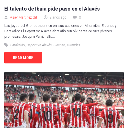
El talento de Ibaia pide paso en el Alavés
Asier Martínez Gil
2 años ago
0
Las joyas del Glorioso sonríen en sus cesiones en Mirandés, Eldense y
Barakaldo El Deportivo Alavés abre año sin olvidarse de sus jóvenes
promesas. Joaquín Panichelli,...
Barakaldo
,
Deportivo Alavés
,
Eldense
,
Mirandés
READ MORE