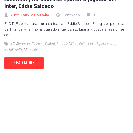
Inter, Eddie Salcedo
Autor Diario La Escuadra
3 años ago
0
El C.D Eldense busca una salida para Eddie Salcedo. El jugador propiedad
del Inter de Milán no ha cuajado entre los azulgrana y buscará resarcirse
con...
AD Alcorcón
,
Eldense
,
Futbol
,
Inter de Milán
,
Italia
,
Liga Hypermotion
,
Mehdi Nafti
,
Mirandés
READ MORE