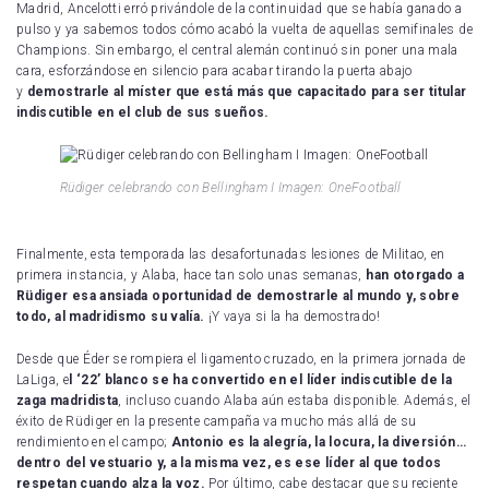
Madrid, Ancelotti erró privándole de la continuidad que se había ganado a
pulso y ya sabemos todos cómo acabó la vuelta de aquellas semifinales de
Champions. Sin embargo, el central alemán continuó sin poner una mala
cara, esforzándose en silencio para acabar tirando la puerta abajo
y
demostrarle al míster que está más que capacitado para ser titular
indiscutible en el club de sus sueños.
Rüdiger celebrando con Bellingham I Imagen: OneFootball
Finalmente, esta temporada las desafortunadas lesiones de Militao, en
primera instancia, y Alaba, hace tan solo unas semanas,
han otorgado a
Rüdiger esa ansiada oportunidad de demostrarle al mundo y, sobre
todo, al madridismo su valía.
¡Y vaya si la ha demostrado!
Desde que Éder se rompiera el ligamento cruzado, en la primera jornada de
LaLiga, e
l ‘22’ blanco se ha convertido en el líder indiscutible de la
zaga madridista
, incluso cuando Alaba aún estaba disponible. Además, el
éxito de Rüdiger en la presente campaña va mucho más allá de su
rendimiento en el campo;
Antonio es la alegría, la locura, la diversión…
dentro del vestuario y, a la misma vez, es ese líder al que todos
respetan cuando alza la voz.
Por último, cabe destacar que su reciente