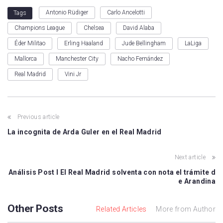
Antonio Rüdiger
Carlo Ancelotti
Tags
Champions League
Chelsea
David Alaba
Éder Militao
Erling Haaland
Jude Bellingham
LaLiga
Mallorca
Manchester City
Nacho Fernández
Real Madrid
Vini Jr
Previous article
La incognita de Arda Guler en el Real Madrid
Next article
Análisis Post I El Real Madrid solventa con nota el trámite d
e Arandina
Other Posts
Related Articles
More from Author