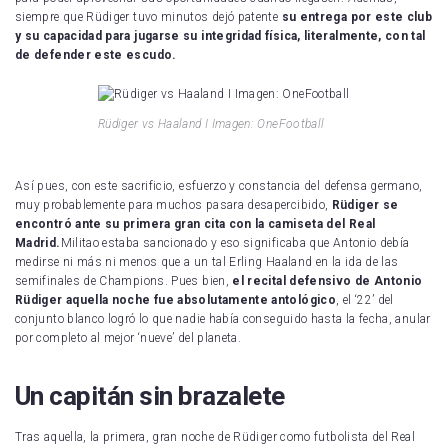
siempre que Rüdiger tuvo minutos dejó patente
su entrega por este club
y su capacidad para jugarse su integridad física, literalmente, con tal
de defender este escudo.
Rüdiger vs Haaland I Imagen: OneFootball
Así pues, con este sacrificio, esfuerzo y constancia del defensa germano,
muy probablemente para muchos pasara desapercibido,
Rüdiger se
encontró ante su primera gran cita con la camiseta del Real
Madrid.
Militao estaba sancionado y eso significaba que Antonio debía
medirse ni más ni menos que a un tal Erling Haaland en la ida de las
semifinales de Champions. Pues bien,
el recital defensivo de Antonio
Rüdiger aquella noche fue absolutamente antológico
, el ‘22’ del
conjunto blanco logró lo que nadie había conseguido hasta la fecha, anular
por completo al mejor ‘nueve’ del planeta.
Un capitán sin brazalete
Tras aquella, la primera, gran noche de Rüdiger como futbolista del Real