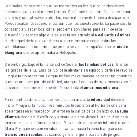
Las malas rachas son aquellos momentos en los que coinciden varios
factores negativos al mismo tiempo. Ojalá todo fuera tan fácil como cerrar
los ojos y que, al volver a abrirlos, ese mal momento hubiera desaparecido.
Porque acaban desapareciendo, aunque nos cueste creerlo. La paciencia, la
constancia y saber localizar el problema son claves para salir de esta
situación. Y esto es algo que se le está resistiendo al
Real Betis Féminas
desde aquel derbi que condensó una enorme nube negra sobre las
verdiblancas; un nubarrón que pronto se vería acompañado por el
ciclón
blaugrana
que se aproximaba a Heliópolis.
Sin embargo, bajo el brillante sol de Sevilla,
las familias béticas
llenaron
las gradas de la CD Luis del Sol para alentar a su equipo y darle ese rayo de
luz que tanto necesitan. Porque no hay mejor manera de pasar un domingo
que con un buen partido de fútbol, aunque el equipo de tus amores no esté
pasando por el mejor momento. De eso trata el
amor incondicional.
En un partido de este calibre, se esperaba una
alta intensidad
desde el
inicio. Y vaya si la hubo. Tres minutos le bastaron al FC Barcelona para
adelantarse en el marcador. Un error en la salida de balón hizo que
Bruna
Vilamala
recogiera el esférico y armara la pierna desde fuera del área para
mandar el cuero al fondo de la red. Pero el primer golpe no intimidó a las de
María Pry, quienes comenzaban a avanzar hacia la zona blaugrana con
transiciones rápidas
, buscando generar alguna ocasión de peligro.