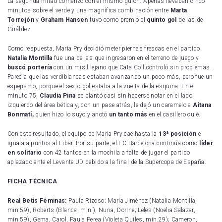
La segunda mitad comenzó con el mismo guion. Apenas llevaban cinco
minutos sobre el verde y una magnífica combinación entre
Marta
Torrejón
y
Graham Hansen
tuvo como premio el
quinto gol
de las de
Giráldez.
Como respuesta, María Pry decidió meter piernas frescas en el partido.
Natalia Montilla
fue una de las que ingresaron en el terreno de juego y
buscó portería
con un misil lejano que Cata Coll controló sin problemas.
Parecía que las verdiblancas estaban avanzando un poco más, pero fue un
espejismo, porque el sexto gol estaba a la vuelta de la esquina. En el
minuto 75,
Claudia Pina
se plantó casi sin hacerse notar en el lado
izquierdo del área bética y, con un pase atrás, le dejó un caramelo a
Aitana
Bonmatí,
quien hizo lo suyo y anotó
un tanto más
en el casillero culé.
Con este resultado, el equipo de María Pry cae hasta la
13ª posición
e
iguala a puntos al Eibar. Por su parte, el FC Barcelona continúa como
líder
en solitario
con 42 tantos en la mochila a falta de jugar el partido
aplazado ante el Levante UD debido a la final de la Supercopa de España.
FICHA TÉCNICA
Real Betis Féminas:
Paula Rizoso; María Jiménez (Natalia Montilla,
min.59), Roberts (Blanca, min.), Nuria, Dorine; Leles (Noelia Salazar,
min.59), Gema, Carol, Paula Perea (Violeta Quiles, min.29); Cameron,