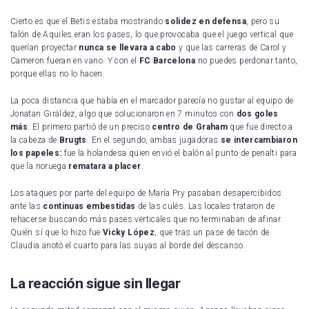
Cierto es que el Betis estaba mostrando
solidez en defensa
, pero su
talón de Aquiles eran los pases, lo que provocaba que el juego vertical que
querían proyectar
nunca se llevara a cabo
y que las carreras de Carol y
Cameron fueran en vano. Y con el
FC Barcelona
no puedes perdonar tanto,
porque ellas no lo hacen.
La poca distancia que había en el marcador parecía no gustar al equipo de
Jonatan Giráldez, algo que solucionaron en 7 minutos con
dos goles
más
. El primero partió de un preciso
centro de Graham
que fue directo a
la cabeza de
Brugts
. En el segundo, ambas jugadoras
se intercambiaron
los papeles:
fue la holandesa quien envió el balón al punto de penalti para
que la noruega
rematara a placer
.
Los ataques por parte del equipo de María Pry pasaban desapercibidos
ante las
continuas embestidas
de las culés. Las locales trataron de
rehacerse buscando más pases verticales que no terminaban de afinar.
Quién sí que lo hizo fue
Vicky López
, que tras un pase de tacón de
Claudia anotó el cuarto para las suyas al borde del descanso.
La reacción sigue sin llegar