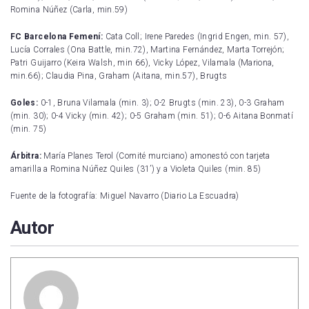
Romina Núñez (Carla, min.59)
FC Barcelona Femení:
Cata Coll; Irene Paredes (Ingrid Engen, min. 57),
Lucía Corrales (Ona Battle, min.72), Martina Fernández, Marta Torrejón;
Patri Guijarro (Keira Walsh, min 66), Vicky López, Vilamala (Mariona,
min.66); Claudia Pina, Graham (Aitana, min.57), Brugts
Goles:
0-1, Bruna Vilamala (min. 3); 0-2 Brugts (min. 23), 0-3 Graham
(min. 30); 0-4 Vicky (min. 42); 0-5 Graham (min. 51); 0-6 Aitana Bonmatí
(min. 75)
Árbitra:
María Planes Terol (Comité murciano) amonestó con tarjeta
amarilla a Romina Núñez Quiles (31’) y a Violeta Quiles (min. 85)
Fuente de la fotografía: Miguel Navarro (Diario La Escuadra)
Autor