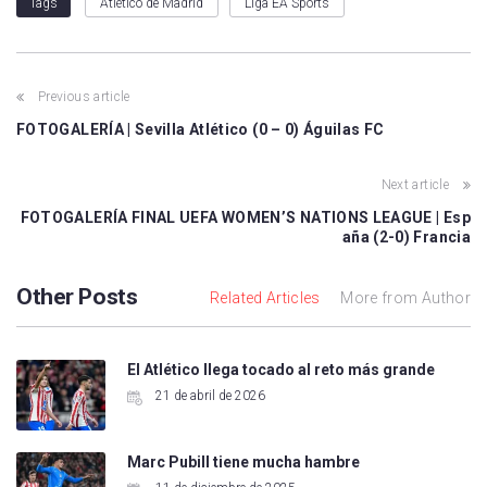
Atlético de Madrid
Liga EA Sports
Tags
Previous article
FOTOGALERÍA | Sevilla Atlético (0 – 0) Águilas FC
Next article
FOTOGALERÍA FINAL UEFA WOMEN’S NATIONS LEAGUE | Esp
aña (2-0) Francia
Other Posts
Related Articles
More from Author
El Atlético llega tocado al reto más grande
21 de abril de 2026
Marc Pubill tiene mucha hambre