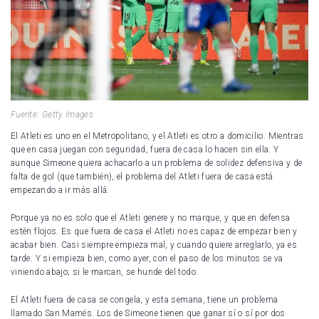
Fuente: Getty Images
El Atleti es uno en el Metropolitano, y el Atleti es otro a domicilio. Mientras
que en casa juegan con seguridad, fuera de casa lo hacen sin ella. Y
aunque Simeone quiera achacarlo a un problema de solidez defensiva y de
falta de gol (que también), el problema del Atleti fuera de casa está
empezando a ir más allá.
Porque ya no es solo que el Atleti genere y no marque, y que en defensa
estén flojos. Es que fuera de casa el Atleti no es capaz de empezar bien y
acabar bien. Casi siempre empieza mal, y cuando quiere arreglarlo, ya es
tarde. Y si empieza bien, como ayer, con el paso de los minutos se va
viniendo abajo; si le marcan, se hunde del todo.
El Atleti fuera de casa se congela, y esta semana, tiene un problema
llamado San Mamés. Los de Simeone tienen que ganar sí o sí por dos