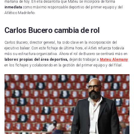
mañana de hoy. En ella desarrolla que Mateu se incorpora de forma
inmediata
como máximo responsable deportivo del primer equipo y del
Atlético Madrileño.
Carlos Bucero cambia de rol
Carlos Bucero, director general, ha sido clave en la incorporación del
ejecutivo balear. Con este fichaje de última hora, el Atleti refuerza todavía
más su estructura organizativa. Ahora el rol de Bucero se centrará más en
labores propias del área deportiva,
dejando trabajar a
Mateu Alemany
en los fichajes y colaborando en la gestión del primer equipo y del filial.