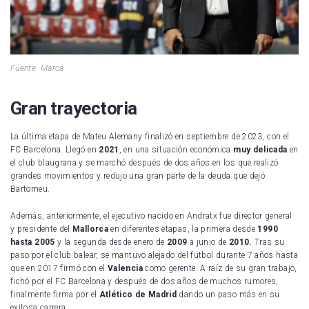
Fuente: Marca
Gran trayectoria
La última etapa de Mateu Alemany finalizó en septiembre de 2023, con el
FC Barcelona. Llegó en
2021
, en una situación económica
muy delicada
en
el club blaugrana y se marchó después de dos años en los que realizó
grandes movimientos y redujo una gran parte de la deuda que dejó
Bartomeu.
Además, anteriormente, el ejecutivo nacido en Andratx fue director general
y presidente del
Mallorca
en diferentes etapas, la primera desde
1990
hasta 2005
y la segunda desde enero de
2009
a junio de
2010.
Tras su
paso por el club balear, se mantuvo alejado del futbol durante 7 años hasta
que en 2017 firmó con el
Valencia
como gerente. A raíz de su gran trabajo,
fichó por el FC Barcelona y después de dos años de muchos rumores,
finalmente firma por el
Atlético de Madrid
dando un paso más en su
exitosa carrera.