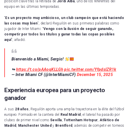
posición clave tras la retirada de
Jordi Alba
, uno de los referentes del
equipo en las últimas temporadas.
“
Es un proyecto muy ambicioso, un club campeón que está haciendo
las cosas muy bien
”, declaró Reguilón en sus primeras palabras como
jugador de Inter Miami. “
Vengo con la ilusión de seguir ganando,
competir por todos los títulos y ganar todas las copas posibles
aquí
”, añadió.
Bienvenido a Miami, Sergio!
↬
https://t.co/pAAoqKLLGh
pic.twitter.com/YfpdsIZR1k
— Inter Miami CF (@InterMiamiCF)
December 15, 2025
Experiencia europea para un proyecto
ganador
A sus
28 años
, Reguilón aporta una amplia trayectoria en la élite del fútbol
europeo. Formado en la cantera del
Real Madrid
, el lateral ha pasado por
clubes de primer nivel como
Sevilla
,
Tottenham Hotspur
,
Atlético de
Madrid
,
Manchester United
y
Brentford
, además de competir en torneos