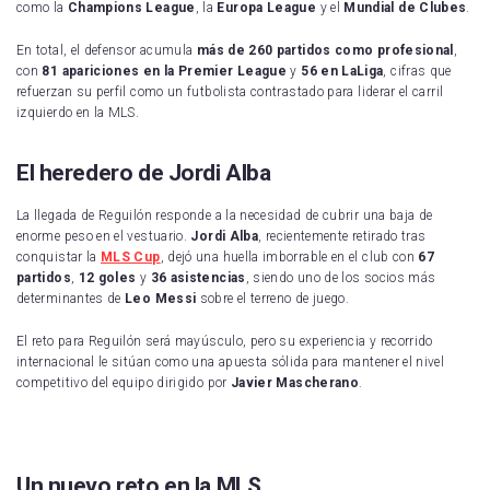
como la
Champions League
, la
Europa League
y el
Mundial de Clubes
.
En total, el defensor acumula
más de 260 partidos como profesional
,
con
81 apariciones en la Premier League
y
56 en LaLiga
, cifras que
refuerzan su perfil como un futbolista contrastado para liderar el carril
izquierdo en la MLS.
El heredero de Jordi Alba
La llegada de Reguilón responde a la necesidad de cubrir una baja de
enorme peso en el vestuario.
Jordi Alba
, recientemente retirado tras
conquistar la
MLS Cup
, dejó una huella imborrable en el club con
67
partidos
,
12 goles
y
36 asistencias
, siendo uno de los socios más
determinantes de
Leo Messi
sobre el terreno de juego.
El reto para Reguilón será mayúsculo, pero su experiencia y recorrido
internacional le sitúan como una apuesta sólida para mantener el nivel
competitivo del equipo dirigido por
Javier Mascherano
.
Un nuevo reto en la MLS