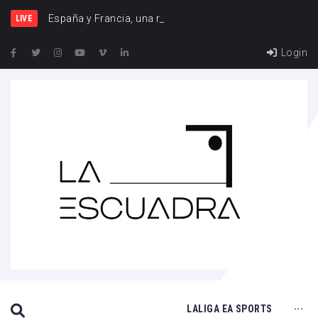
España y Francia, una rivalidad que vuelve a cr
LIVE
Login
SEARCH THIS WEBSITE
LALIGA EA SPORTS
···