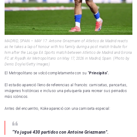
MADRID, SPAIN – MAY 17: Antoine Griezmann of Atletico de Madrid reacts
as he takes a lap of honour with his family during a post match tribute for
him after the LaLiga EA Sports match between Atletico de Madrid and Girona
FC at Riyadh Air Metropolitano on May 17, 2026 in Madrid, Spain. (Photo by
Denis Doyle/Getty Images)
El Metropolitano se volcó completamente con su
‘Principito’.
El estadio apareció lleno de referencias al francés: camisetas, pancartas,
imágenes históricas e incluso una peluquería para recrear sus peinados
más icónicos.
Antes del encuentro, Koke apareció con una camiseta especial:
“Yo jugué 430 partidos con Antoine Griezmann”.