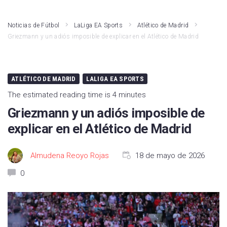
Athletic Club
LaLiga Hypermotion
Noticias de Fútbol
LaLiga EA Sports
Atlético de Madrid
Griezmann y un adiós imposible de explicar en el Atlético de Madrid
Atlético de Madrid
Liga F
Real Madrid
Primera RFEF
ATLÉTICO DE MADRID
LALIGA EA SPORTS
Rayo Vallecano
Kings League
The estimated reading time is 4 minutes
Valencia CF
Fútbol Internacional
Griezmann y un adiós imposible de
Girona FC
Segunda RFEF
explicar en el Atlético de Madrid
FC Barcelona
Almudena Reoyo Rojas
18 de mayo de 2026
Real Betis
0
Deportivo Alavés
CA Osasuna