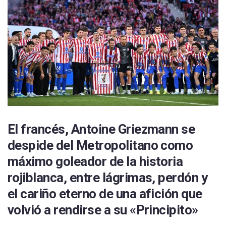
Real Sociedad
UD Las Palmas
CD Leganés
Celta de Vigo
Getafe CF
RCD Mallorca
Real Valladolid
El francés, Antoine Griezmann se
despide del Metropolitano como
RCD Espanyol
máximo goleador de la historia
Sevilla FC
rojiblanca, entre lágrimas, perdón y
Villarreal CF
el cariño eterno de una afición que
volvió a rendirse a su «Principito»