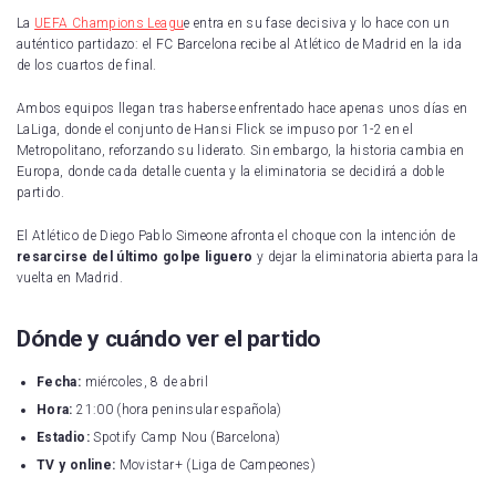
La
UEFA Champions Leagu
e entra en su fase decisiva y lo hace con un
auténtico partidazo: el FC Barcelona recibe al Atlético de Madrid en la ida
de los cuartos de final.
Ambos equipos llegan tras haberse enfrentado hace apenas unos días en
LaLiga, donde el conjunto de Hansi Flick se impuso por 1-2 en el
Metropolitano, reforzando su liderato. Sin embargo, la historia cambia en
Europa, donde cada detalle cuenta y la eliminatoria se decidirá a doble
partido.
El Atlético de Diego Pablo Simeone afronta el choque con la intención de
resarcirse del último golpe liguero
y dejar la eliminatoria abierta para la
vuelta en Madrid.
Dónde y cuándo ver el partido
Fecha:
miércoles, 8 de abril
Hora:
21:00 (hora peninsular española)
Estadio:
Spotify Camp Nou (Barcelona)
TV y online:
Movistar+ (Liga de Campeones)