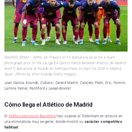
MADRID, SPAIN – APRIL 04: Players of FC Barcelona pose for a team
photograph prior to the LaLiga EA Sports match between Atletico de Madrid
and FC Barcelona at Riyadh Air Metropolitano on April 04, 2026 in Madrid,
Spain. (Photo by Aitor Alcalde/Getty Images)
Joan García; Koundé, Cubarsí, Gerard Martín, Cancelo; Pedri, Eric, Fermín;
Lamine Yamal, Rashford y Lewandowski.
Cómo llega el Atlético de Madrid
El
Atlético aterriza en Barcelona
tras superar al Tottenham en octavos en
una eliminatoria muy exigente, donde mostró su
carácter competitivo
habitual
.