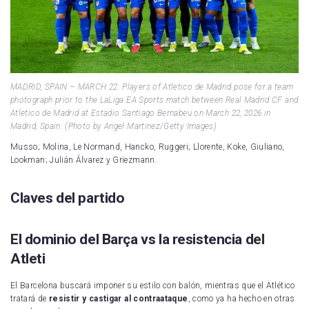
MADRID, SPAIN – MARCH 22: Players of Atletico de Madrid pose for a team
photograph prior to the LaLiga EA Sports match between Real Madrid CF and
Atletico de Madrid at Estadio Santiago Bernabeu on March 22, 2026 in
Madrid, Spain. (Photo by Angel Martinez/Getty Images)
Musso; Molina, Le Normand, Hancko, Ruggeri; Llorente, Koke, Giuliano,
Lookman; Julián Álvarez y Griezmann.
Claves del partido
El dominio del Barça vs la resistencia del
Atleti
El Barcelona buscará imponer su estilo con balón, mientras que el Atlético
tratará de
resistir y castigar al contraataque
, como ya ha hecho en otras