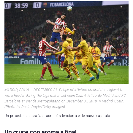
MADRID, SPAIN – DECEMBER 01: Felipe of Atletico Madrid rise highest to
win a header during the Liga match between Club Atletico de Madrid and FC
Barcelona at Wanda Metropolitano on December 01, 2019 in Madrid, Spain.
(Photo by Denis Doyle/Getty Images)
Un precedente que añade aún más tensión a este nuevo capítulo.
Un cruce con aroma a final