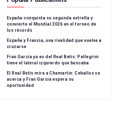
Serie A
CD Teruel
CD Alcoyano
España conquista su segunda estrella y
Ligue 1
CE Sabadell
CD Atlético Baleares
convierte el Mundial 2026 en el torneo de
los récords
UEFA Nations League
CF Fuenlabrada
CD Castellón
I
España y Francia, una rivalidad que vuelve a
Rayo Majadahonda
CF Intercity
II
cruzarse
Fran García ya es del Real Betis: Pellegrini
CA Osasuna B
Atlético de Madrid B
II
tiene el lateral izquierdo que buscaba
FC Barcelona Atlètic
Recreativo Granada
El Real Betis mira a Chamartín: Ceballos se
acerca y Fran García espera su
Gimnastic de
Córdoba CF
oportunidad
Tarragona
Linares Deportivo
RC Celta Fortuna
Málaga CF
Real Sociedad CF B
Recreativo de Huelva
Real Unión Club
Real Madrid Castilla