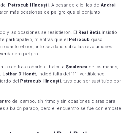
 del
Petrocub Hîncești
. A pesar de ello, los de
Andrei
aron más ocasiones de peligro que el conjunto
ndo y las ocasiones se resistieron. El
Real Betis
insistió
e participativo, mientras que el
Petrocub
quiso
n cuanto el conjunto sevillano subía las revoluciones.
verdadero peligro.
en la red tras robarle el balón a
Șmalenea
de las manos,
o,
Lothar D’Hondt
, indicó falta del ’11’ verdiblanco.
quierdo del
Petrocub Hîncești
, tuvo que ser sustituido por
 centro del campo, sin ritmo y sin ocasiones claras para
nes a balón parado, pero el encuentro se fue con empate