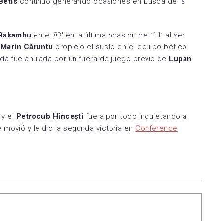
Betis
continuó generando ocasiones en busca de la
Bakambu
en el 83′ en la última ocasión del ’11’ al ser
,
Marin Căruntu
propició el susto en el equipo bético
ada fue anulada por un fuera de juego previo de
Lupan
.
 y el
Petrocub Hîncești
fue a por todo inquietando a
e movió y le dio la segunda victoria en
Conference