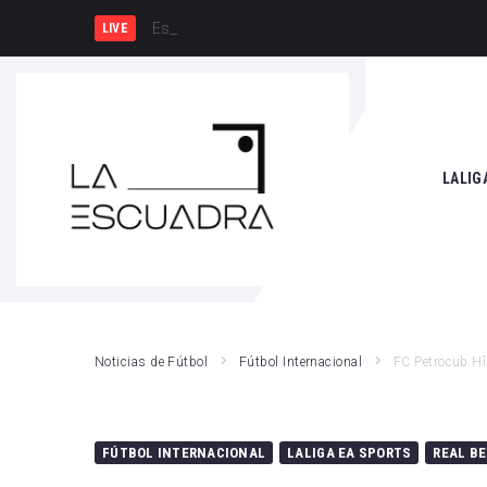
España y Francia, una rivali
LIVE
SEARCH THIS WEBSITE
LALIG
Athle
Atlét
Real 
Noticias de Fútbol
Fútbol Internacional
FC Petrocub Hîn
Rayo
Valen
FÚTBOL INTERNACIONAL
LALIGA EA SPORTS
REAL BE
Giro