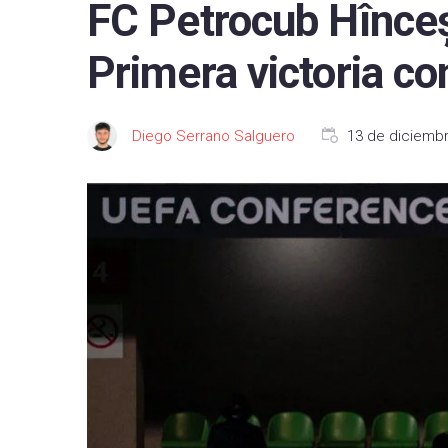
FC Petrocub Hînceș
FC B
Primera victoria co
Real 
Depor
Diego Serrano Salguero
13 de diciemb
CA O
Real
UD L
CD L
Celta
Getaf
RCD 
Real 