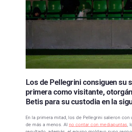
RCD 
Sevil
Villa
Los de Pellegrini consiguen su s
primera como visitante, otorgán
Betis para su custodia en la sig
En la primera mitad, los de Pellegrini salieron con 
de más a menos. Al
no contar con mediapuntas
, 
resultado, además, el equipo moldavo supo respo