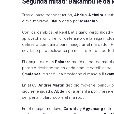
Segunda mitad: Bakambu le da lo
Tras el paso por vestuarios,
Abde
y
Altimira
sust
clave moldava,
Diallo
entró por
Melachio
.
Con los cambios, el Real Betis ganó verticalidad y 
aprovecharon un error defensivo de la zaga mold
definiera con calma para inaugurar el marcador. H
sevillano para realizar su primer tiro lícito a porte
El conjunto de
La Palmera
metió un par de marcha
pareció deshacerse en cada ataque verdiblanco. En
Șmalenea
le sacó una providencial mano a
Baka
En el 63′
Andrei Martin
decidió mover el banquillo
siguiente jugada,
Abde
vio la amarilla por tirarse
ser penalti claro sobre el marroquí.
En el equipo moldavo,
Caruntu
y
Agyemang
entra