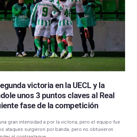
Espanyol
SD Huesca
RC Deportivo Fabril
CD Tudelano
la FC
FC Cartagena
RS Gimnástica de
CD Valles de Egües
rreal CF
Elche CF
Torrelevega
Deportivo Alavés B
RC Deportivo
Racing Club Villalbés
Naxara CD
Rayo Cantabria
Real Sociedad CF C
Real Avilés Industrial
Real Zaragoza
Real Oviedo Vetusta
Deportivo Aragón
egunda victoria en la UECL y la
dole unos 3 puntos claves al Real
Real Valladolid
SD Gernika Club
Promesas
uiente fase de la competición
UD Barbastro
SD Compostela
UD Mutilvera
una gran intensidad a por la victoria, pero el equipo fue
UP Langreo
los ataques surgieron por banda, pero no obtuvieron
UD Logroñés
nder al contraataque.