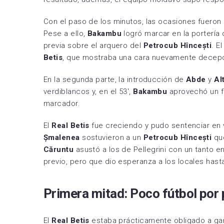
Con el paso de los minutos, las ocasiones fueron
Pese a ello,
Bakambu
logró marcar en la portería
previa sobre el arquero del
Petrocub Hîncești
. E
Betis
, que mostraba una cara nuevamente decep
En la segunda parte, la introducción de
Abde
y
Al
verdiblancos y, en el 53′,
Bakambu
aprovechó un f
marcador.
El
Real Betis
fue creciendo y pudo sentenciar en 
Șmalenea
sostuvieron a un
Petrocub Hîncești
que
Căruntu
asustó a los de Pellegrini con un tanto e
previo, pero que dio esperanza a los locales hasta 
Primera mitad: Poco fútbol por
El
Real Betis
estaba prácticamente obligado a gana