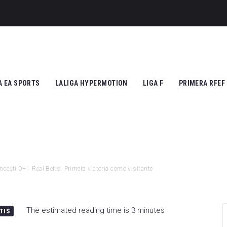
A EA SPORTS
LALIGA HYPERMOTION
LIGA F
PRIMERA RFEF
tic Club
Cádiz CF
Athletic Club
Grupo I
ico de Madrid
CD Tenerife
Atlético de Madrid
Grupo II
Madrid
Real Zaragoza
FC Barcelona
cești 0–1 Real Betis: Primera victoria como visitante
 Vallecano
FC Andorra
SD Eibar
cia CF
UD Almería
Granada CF
The estimated reading time is 3 minutes
TIS
na FC
Granada CF
UD Granadilla