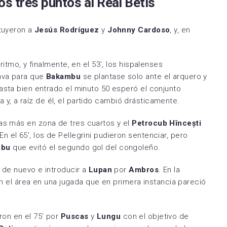
s tres puntos al Real Betis
ituyeron a
Jesús Rodríguez
y
Johnny Cardoso
, y, en
ritmo, y finalmente, en el 53′, los hispalenses
ava para que
Bakambu
se plantase solo ante el arquero y
asta bien entrado el minuto 50 esperó el conjunto
ría y, a raíz de él, el partido cambió drásticamente.
s más en zona de tres cuartos y el
Petrocub Hîncești
 el 65′, los de Pellegrini pudieron sentenciar, pero
mbu
que evitó el segundo gol del congoleño.
 de nuevo e introducir a
Lupan
por
Ambros
. En la
 en el área en una jugada que en primera instancia pareció
ron en el 75′ por
Puscas
y
Lungu
con el objetivo de