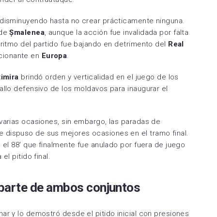
Zamora CF
Utebo FC
 disminuyendo hasta no crear prácticamente ninguna.
 de
Șmalenea
, aunque la acción fue invalidada por falta
l ritmo del partido fue bajando en detrimento del
Real
cionante en
Europa
.
timira
brindó orden y verticalidad en el juego de los
allo defensivo de los moldavos para inaugurar el
varias ocasiones, sin embargo, las paradas de
 dispuso de sus mejores ocasiones en el tramo final.
n el 88′ que finalmente fue anulado por fuera de juego
el pitido final.
 parte de ambos conjuntos
r y lo demostró desde el pitido inicial con presiones