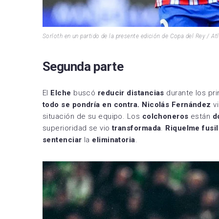
Sorloth en un partido de la presente edición de Copa del Rey / At
Segunda parte
El
Elche
buscó
reducir distancias
durante los pr
todo se pondría en contra.
Nicolás Fernández
vi
situación de su equipo. Los
colchoneros
están
d
superioridad se vio
transformada
.
Riquelme fusi
sentenciar
la
eliminatoria
.