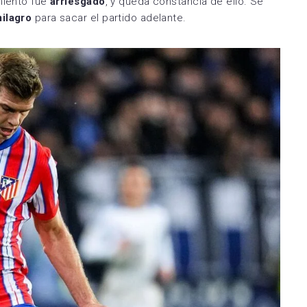
miento fue
arriesgado
, y queda constancia de ello. Se
ilagro
para sacar el partido adelante.