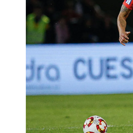
RCD 
Sevil
Villa