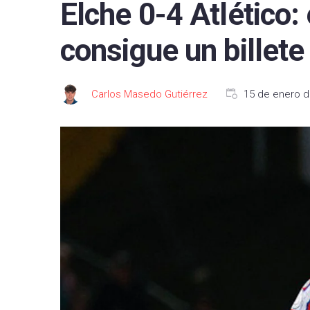
Elche 0-4 Atlético: 
FC B
consigue un billete
Real 
Depor
Carlos Masedo Gutiérrez
15 de enero d
CA O
Real
UD L
CD L
Celta
Getaf
RCD 
Real 