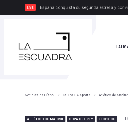
España y Francia, una rivalidad que
LIVE
SEARCH THIS WEBSITE
LALIG
Athle
Atlét
Real 
Noticias de Fútbol
LaLiga EA Sports
Atlético de Madri
Rayo
Valen
T
ATLÉTICO DE MADRID
COPA DEL REY
ELCHE CF
Giro