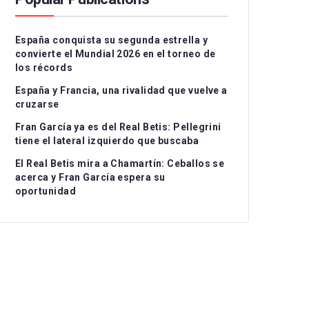
Serie A
CD Teruel
CD Alcoyano
España conquista su segunda estrella y
Ligue 1
CE Sabadell
CD Atlético Baleares
convierte el Mundial 2026 en el torneo de
los récords
UEFA Nations League
CF Fuenlabrada
CD Castellón
I
España y Francia, una rivalidad que vuelve a
Rayo Majadahonda
CF Intercity
II
cruzarse
Fran García ya es del Real Betis: Pellegrini
CA Osasuna B
Atlético de Madrid B
II
tiene el lateral izquierdo que buscaba
FC Barcelona Atlètic
Recreativo Granada
El Real Betis mira a Chamartín: Ceballos se
acerca y Fran García espera su
Gimnastic de
Córdoba CF
oportunidad
Tarragona
Linares Deportivo
RC Celta Fortuna
Málaga CF
Real Sociedad CF B
Recreativo de Huelva
Real Unión Club
Real Madrid Castilla