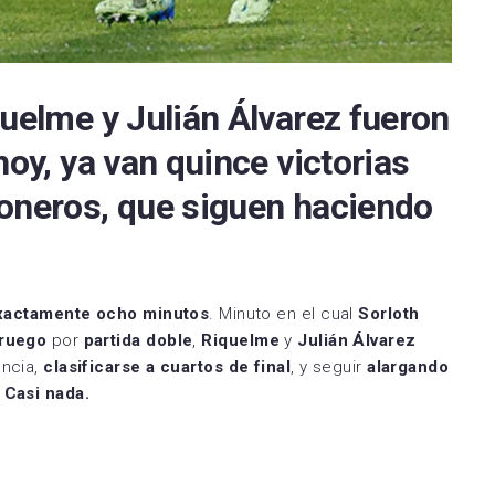
Zamora CF
Utebo FC
quelme y Julián Álvarez fueron
hoy, ya van quince victorias
honeros, que siguen haciendo
xactamente ocho minutos
. Minuto en el cual
Sorloth
ruego
por
partida doble
,
Riquelme
y
Julián Álvarez
ncia,
clasificarse a cuartos de final
, y seguir
alargando
.
Casi nada.