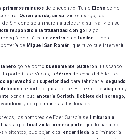
os
primeros minutos
de encuentro. Tanto
Elche
como
cuentro.
Quien pierda, se va
. Sin embargo, los
s de Simeone se animaron a golpear a su rival, y en su
loth respondió a la titularidad con gol
, algo
o
recogió en el área un
centro
para
fusilar
la meta
a portería de
Miguel San Román
, que tuvo que intervenir
ranero
golpe como
buenamente pudieron
. Buscando
 la portería de Musso, la
férrea
defensa del Atleti les
ico aprovechó
su
superioridad
para fabricar el
segundo
n
delicioso
recorte, el jugador del Elche se fue
abajo
muy
ente
penalti que
anotaría Sorloth
.
Doblete del noruego,
descolocó
y de qué manera a los locales.
honeros, los hombres de Eder Sarabia se
limitaron a
d
hasta que
finalizó la primera parte
, que lo haría con
os visitantes, que dejan casi
encarrilada
la eliminatoria