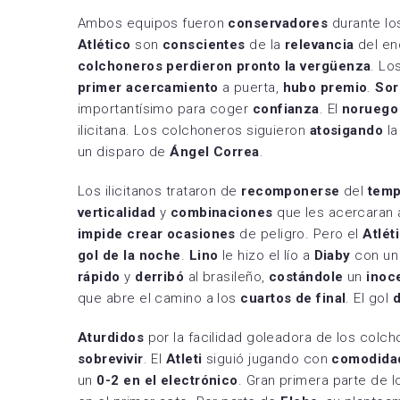
Ambos equipos fueron
conservadores
durante l
Atlético
son
conscientes
de la
relevancia
del en
colchoneros perdieron pronto la vergüenza
. Lo
primer acercamiento
a puerta,
hubo premio
.
Sor
importantísimo para coger
confianza
. El
norueg
ilicitana. Los colchoneros siguieron
atosigando
l
un disparo de
Ángel Correa
.
Los ilicitanos trataron de
recomponerse
del
temp
verticalidad
y
combinaciones
que les acercaran a
impide crear ocasiones
de peligro. Pero el
Atlét
gol de la noche
.
Lino
le hizo el lío a
Diaby
con u
rápido
y
derribó
al brasileño,
costándole
un
inoc
que abre el camino a los
cuartos de final
. El gol
Aturdidos
por la facilidad goleadora de los colc
sobrevivir
. El
Atleti
siguió jugando con
comodida
un
0-2 en el electrónico
. Gran primera parte de l