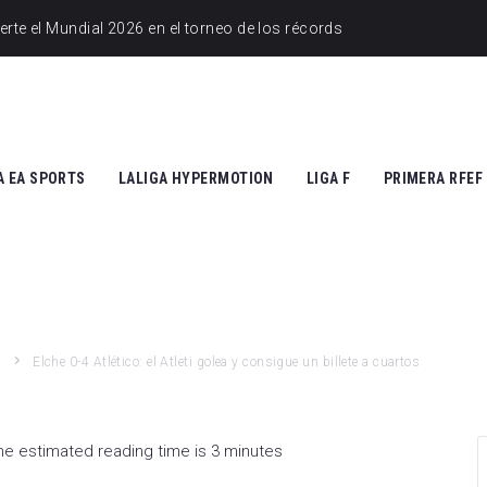
A EA SPORTS
LALIGA HYPERMOTION
LIGA F
PRIMERA RFEF
tic Club
Cádiz CF
Athletic Club
Grupo I
ico de Madrid
CD Tenerife
Atlético de Madrid
Grupo II
Madrid
Real Zaragoza
FC Barcelona
d
Elche 0-4 Atlético: el Atleti golea y consigue un billete a cuartos
 Vallecano
FC Andorra
SD Eibar
cia CF
UD Almería
Granada CF
he estimated reading time is 3 minutes
na FC
Granada CF
UD Granadilla