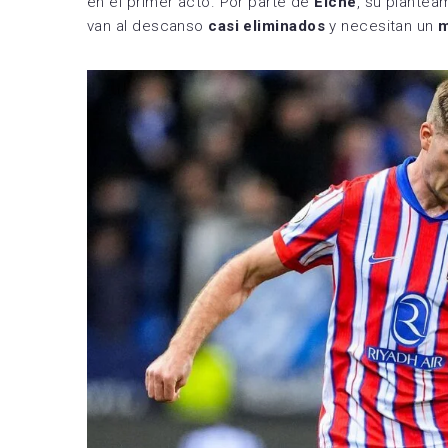
en el primer acto. Por parte de
Elche
, su plantea
van al descanso
casi eliminados
y necesitan un
m