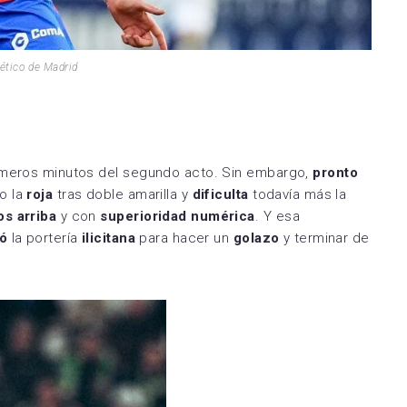
lético de Madrid
imeros minutos del segundo acto. Sin embargo,
pronto
o la
roja
tras doble amarilla y
dificulta
todavía más la
os arriba
y con
superioridad numérica
. Y esa
ló
la portería
ilicitana
para hacer un
golazo
y terminar de