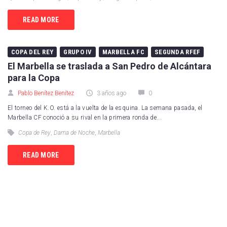
READ MORE
COPA DEL REY
GRUPO IV
MARBELLA FC
SEGUNDA RFEF
El Marbella se traslada a San Pedro de Alcántara
para la Copa
Pablo Benítez Benítez
3 años ago
0
El torneo del K.O. está a la vuelta de la esquina. La semana pasada, el
Marbella CF conoció a su rival en la primera ronda de...
Copa de Rey
,
Dama de Noche
,
Marbella
READ MORE