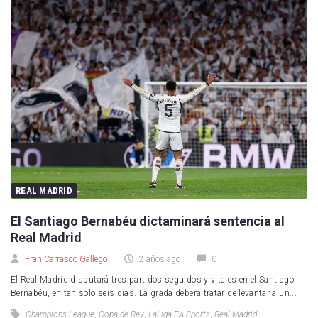
REAL MADRID
El Santiago Bernabéu dictaminará sentencia al
Real Madrid
Fran Carrasco Gallego
2 años ago
0
El Real Madrid disputará tres partidos seguidos y vitales en el Santiago
Bernabéu, en tan solo seis días. La grada deberá tratar de levantar a un...
Champions League
,
Copa de Rey
,
LaLiga EA Sports
,
Real Madrid