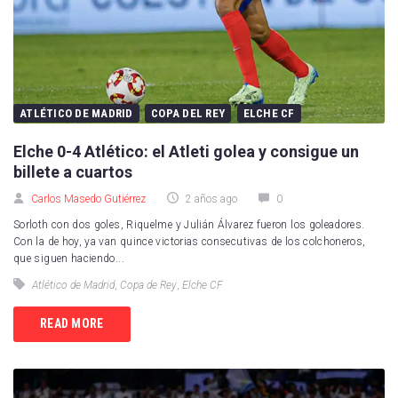
ATLÉTICO DE MADRID
COPA DEL REY
ELCHE CF
Elche 0-4 Atlético: el Atleti golea y consigue un
billete a cuartos
Carlos Masedo Gutiérrez
2 años ago
0
Sorloth con dos goles, Riquelme y Julián Álvarez fueron los goleadores.
Con la de hoy, ya van quince victorias consecutivas de los colchoneros,
que siguen haciendo...
Atlético de Madrid
,
Copa de Rey
,
Elche CF
READ MORE