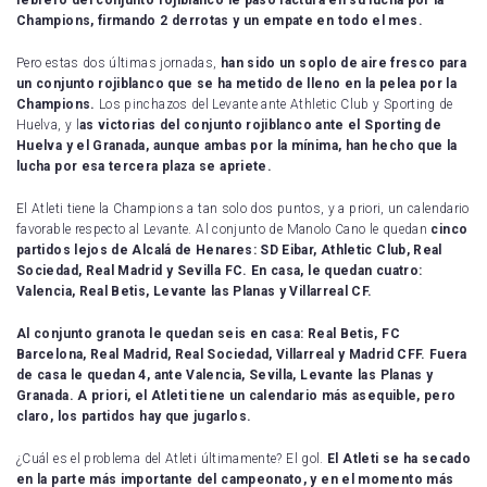
Champions, firmando 2 derrotas y un empate en todo el mes.
Pero estas dos últimas jornadas,
han sido un soplo de aire fresco para
un conjunto rojiblanco que se ha metido de lleno en la pelea por la
Champions.
Los pinchazos del Levante ante Athletic Club y Sporting de
Huelva, y l
as victorias del conjunto rojiblanco ante el Sporting de
Huelva y el Granada, aunque ambas por la mínima, han hecho que la
lucha por esa tercera plaza se apriete.
El Atleti tiene la Champions a tan solo dos puntos, y a priori, un calendario
favorable respecto al Levante. Al conjunto de Manolo Cano le quedan
cinco
partidos lejos de Alcalá de Henares: SD Eibar, Athletic Club, Real
Sociedad, Real Madrid y Sevilla FC. En casa, le quedan cuatro:
Valencia, Real Betis, Levante las Planas y Villarreal CF.
Al conjunto granota le quedan seis en casa: Real Betis, FC
Barcelona, Real Madrid, Real Sociedad, Villarreal y Madrid CFF. Fuera
de casa le quedan 4, ante Valencia, Sevilla, Levante las Planas y
Granada. A priori, el Atleti tiene un calendario más asequible, pero
claro, los partidos hay que jugarlos.
¿Cuál es el problema del Atleti últimamente? El gol.
El Atleti se ha secado
en la parte más importante del campeonato, y en el momento más