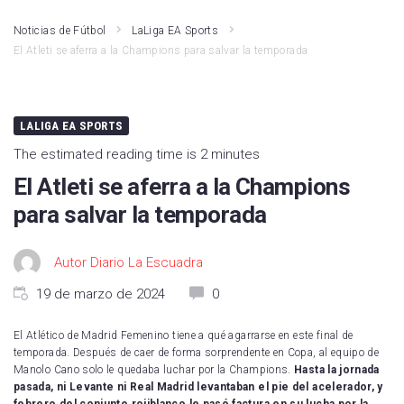
Noticias de Fútbol
LaLiga EA Sports
El Atleti se aferra a la Champions para salvar la temporada
LALIGA EA SPORTS
The estimated reading time is 2 minutes
El Atleti se aferra a la Champions
para salvar la temporada
Autor Diario La Escuadra
19 de marzo de 2024
0
El Atlético de Madrid Femenino tiene a qué agarrarse en este final de
temporada. Después de caer de forma sorprendente en Copa, al equipo de
Manolo Cano solo le quedaba luchar por la Champions.
Hasta la jornada
pasada, ni Levante ni Real Madrid levantaban el pie del acelerador, y
febrero del conjunto rojiblanco le pasó factura en su lucha por la