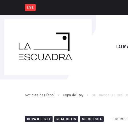
España y Francia, una rivalidad
LIVE
SEARCH THIS WEBSITE
LALIG
Athle
Atlét
Real 
Noticias de Fútbol
Copa del Rey
SD Huesca 0-1 Real Bet
Rayo
Valen
The esti
COPA DEL REY
REAL BETIS
SD HUESCA
Giro