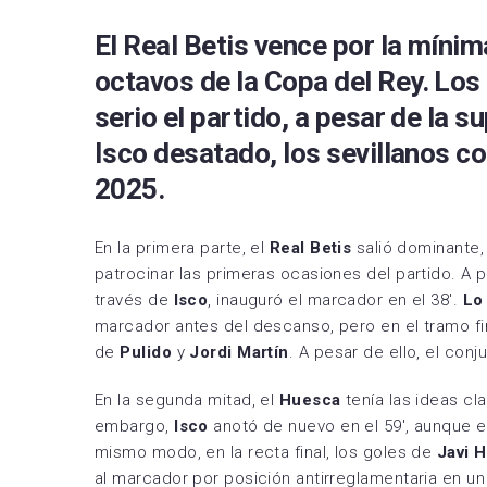
RCD 
El Real Betis vence por la mínim
Sevil
octavos de la
Copa del Rey
. Los
serio el partido, a pesar de la s
Villa
Isco desatado, los sevillanos co
2025.
En la primera parte, el
Real Betis
salió dominante,
patrocinar las primeras ocasiones del partido. A p
través de
Isco
, inauguró el marcador en el 38′.
Lo
marcador antes del descanso, pero en el tramo f
de
Pulido
y
Jordi Martín
. A pesar de ello, el conj
En la segunda mitad, el
Huesca
tenía las ideas cla
embargo,
Isco
anotó de nuevo en el 59′, aunque e
mismo modo, en la recta final, los goles de
Javi 
al marcador por posición antirreglamentaria en un