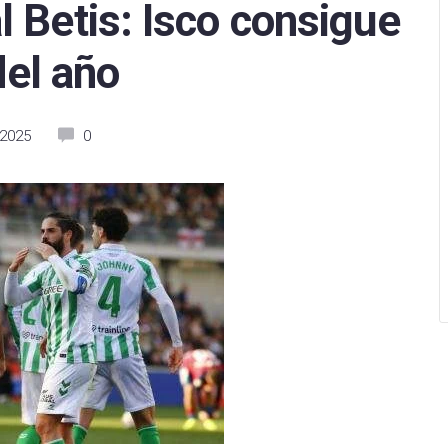
 Betis: Isco consigue
arcelona
Levante UD
Levante UD
del año
Betis
Racing de Ferrol
Levante Las Planas
tivo Alavés
Racing de Santander
Madrid CFF
 2025
0
sasuna
CD Mirandés
Real Betis Féminas
 Sociedad
Sporting de Huelva
Real Madrid
as Palmas
Villarreal CF B
Real Sociedad
eganés
CD Eldense
Sevilla FC
 de Vigo
SD Eibar
Sporting de Huelva
e CF
Albacete Balompié
Valencia CF
Mallorca
Burgos CF
Villarreal CF
Valladolid
Real Oviedo