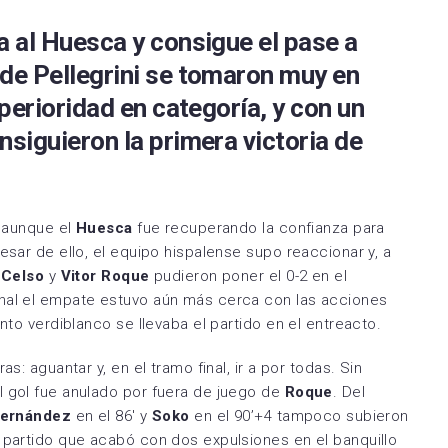
Espanyol
SD Huesca
a al Huesca y consigue el pase a
la FC
FC Cartagena
 de Pellegrini se tomaron muy en
uperioridad en categoría, y con un
rreal CF
Elche CF
nsiguieron la primera victoria de
RC Deportivo
 aunque el
Huesca
fue recuperando la confianza para
esar de ello, el equipo hispalense supo reaccionar y, a
 Celso
y
Vitor Roque
pudieron poner el 0-2 en el
inal el empate estuvo aún más cerca con las acciones
unto verdiblanco se llevaba el partido en el entreacto.
ras: aguantar y, en el tramo final, ir a por todas. Sin
l gol fue anulado por fuera de juego de
Roque
. Del
Hernández
en el 86′ y
Soko
en el 90’+4 tampoco subieron
 partido que acabó con dos expulsiones en el banquillo