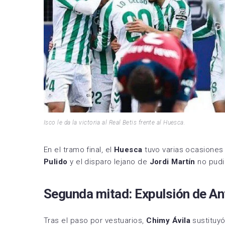
Isco le da la victoria al Real Betis frente al Huesca.
En el tramo final, el
Huesca
tuvo varias ocasiones
Pulido
y el disparo lejano de
Jordi Martín
no pudi
Segunda mitad: Expulsión de An
Tras el paso por vestuarios,
Chimy Ávila
sustituy