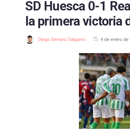
SD Huesca 0-1 Real
FC B
la primera victoria 
Real 
Depor
Diego Serrano Salguero
4 de enero de
CA O
Real
UD L
CD L
Celta
Getaf
RCD 
Real 