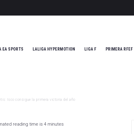
A EA SPORTS
LALIGA HYPERMOTION
LIGA F
PRIMERA RFEF
tic Club
Cádiz CF
Athletic Club
Grupo I
ico de Madrid
CD Tenerife
Atlético de Madrid
Grupo II
Madrid
Real Zaragoza
FC Barcelona
is: Isco consigue la primera victoria del año
 Vallecano
FC Andorra
SD Eibar
cia CF
UD Almería
Granada CF
mated reading time is 4 minutes
na FC
Granada CF
UD Granadilla