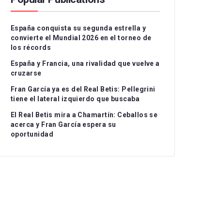
Serie A
CD Teruel
CD Alcoyano
España conquista su segunda estrella y
Ligue 1
CE Sabadell
CD Atlético Baleares
convierte el Mundial 2026 en el torneo de
los récords
UEFA Nations League
CF Fuenlabrada
CD Castellón
Grupo I
España y Francia, una rivalidad que vuelve a
Rayo Majadahonda
CF Intercity
Grupo II
cruzarse
Fran García ya es del Real Betis: Pellegrini
CA Osasuna B
Atlético de Madrid B
Grupo III
tiene el lateral izquierdo que buscaba
FC Barcelona Atlètic
Recreativo Granada
El Real Betis mira a Chamartín: Ceballos se
acerca y Fran García espera su
Gimnastic de
Córdoba CF
oportunidad
Tarragona
Linares Deportivo
RC Celta Fortuna
Málaga CF
Real Sociedad CF B
Recreativo de Huelva
Real Unión Club
Real Madrid Castilla