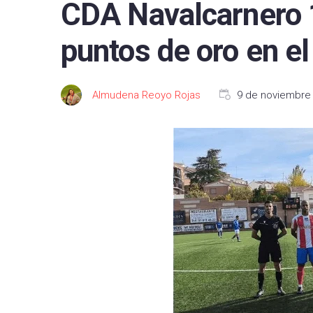
CDA Navalcarnero 
FC B
puntos de oro en e
Real 
Depor
Almudena Reoyo Rojas
9 de noviembre
CA O
Real
UD L
CD L
Celta
Getaf
RCD 
Real 