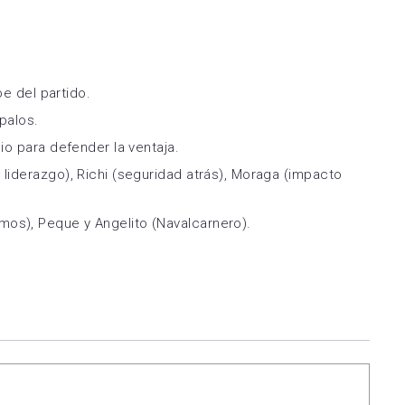
oe del partido.
palos.
io para defender la ventaja.
liderazgo), Richi (seguridad atrás), Moraga (impacto
os), Peque y Angelito (Navalcarnero).