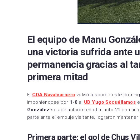
RCD 
Sevil
Villa
El equipo de Manu Gonzál
una victoria sufrida ante u
permanencia gracias al tan
primera mitad
El
CDA Navalcarnero
volvió a sonreír este domin
imponiéndose por
1-0
al
UD Yugo Socuéllamos
e
González
se adelantaron en el minuto 24 con un 
parte ante el empuje visitante, lograron mantener 
Primera parte: el gol de Chus Vi