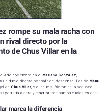
Espanyol
SD Huesca
RC Deportivo Fabril
CD Tudelano
la FC
FC Cartagena
RS Gimnástica de
CD Valles de Egües
rreal CF
Elche CF
Torrelevega
ez rompe su mala racha con
Deportivo Alavés B
RC Deportivo
Racing Club Villalbés
n rival directo por la
Naxara CD
Rayo Cantabria
to de Chus Villar en la
Real Sociedad CF C
Real Avilés Industrial
Real Zaragoza
Real Oviedo Vetusta
Deportivo Aragón
go 9 de noviembre en el
Mariano González
,
Real Valladolid
SD Gernika Club
n un duelo directo por salir del descenso. Los de
Manu
Promesas
UD Barbastro
gol de
Chus Villar
, y aunque sufrieron en la segunda
SD Compostela
su portería a cero y amarrar tres puntos vitales en casa.
UD Mutilvera
UP Langreo
UD Logroñés
llar marca la diferencia