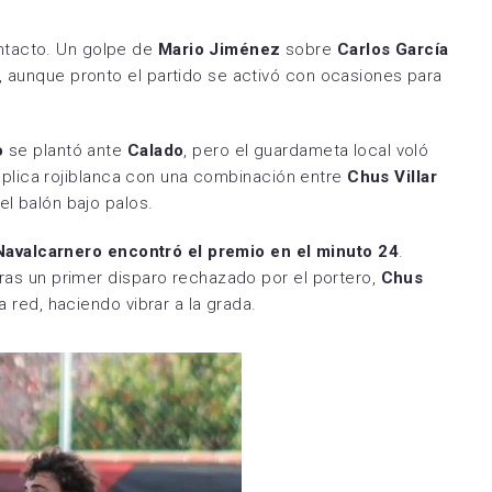
Zamora CF
Utebo FC
ntacto. Un golpe de
Mario Jiménez
sobre
Carlos García
, aunque pronto el partido se activó con ocasiones para
o
se plantó ante
Calado
, pero el guardameta local voló
a réplica rojiblanca con una combinación entre
Chus Villar
el balón bajo palos.
Navalcarnero encontró el premio en el minuto 24
.
 tras un primer disparo rechazado por el portero,
Chus
a red, haciendo vibrar a la grada.