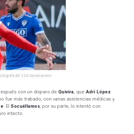
fotógrafa del CDA Navalcarnero
 después con un disparo de
Quivira
, que
Adri López
empo fue más trabado, con varias asistencias médicas y
ue
. El
Socuéllamos
, por su parte, lo intentó con
ro intacto.