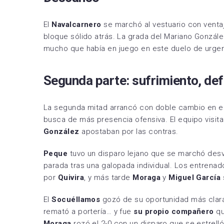
El
Navalcarnero
se marchó al vestuario con ventaj
bloque sólido atrás. La grada del Mariano Gonzále
mucho que había en juego en este duelo de urgen
Segunda parte: sufrimiento, def
La segunda mitad arrancó con doble cambio en e
busca de más presencia ofensiva. El equipo visit
González
apostaban por las contras.
Peque
tuvo un disparo lejano que se marchó des
parada tras una galopada individual. Los entrenad
por
Quivira
, y más tarde
Moraga
y
Miguel García
El
Socuéllamos
gozó de su oportunidad más clara e
remató a portería… y fue
su propio compañero
qu
Moraga
rozó el 2-0 con un disparo que se estrelló 