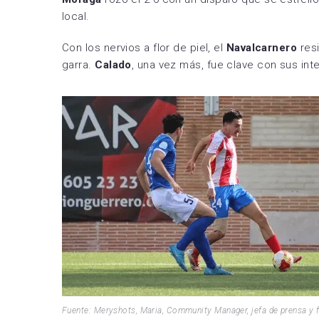
local.
Con los nervios a flor de piel, el
Navalcarnero
resi
garra.
Calado
, una vez más, fue clave con sus int
Fuente: Meryshots, Maria, Community Manager, jefa de prensa y 