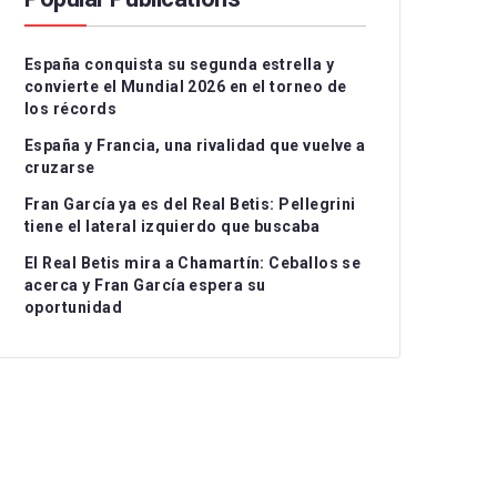
Serie A
CD Teruel
CD Alcoyano
España conquista su segunda estrella y
Ligue 1
CE Sabadell
CD Atlético Baleares
convierte el Mundial 2026 en el torneo de
los récords
UEFA Nations League
CF Fuenlabrada
CD Castellón
I
España y Francia, una rivalidad que vuelve a
Rayo Majadahonda
CF Intercity
II
cruzarse
Fran García ya es del Real Betis: Pellegrini
CA Osasuna B
Atlético de Madrid B
II
tiene el lateral izquierdo que buscaba
FC Barcelona Atlètic
Recreativo Granada
El Real Betis mira a Chamartín: Ceballos se
acerca y Fran García espera su
Gimnastic de
Córdoba CF
oportunidad
Tarragona
Linares Deportivo
RC Celta Fortuna
Málaga CF
Real Sociedad CF B
Recreativo de Huelva
Real Unión Club
Real Madrid Castilla