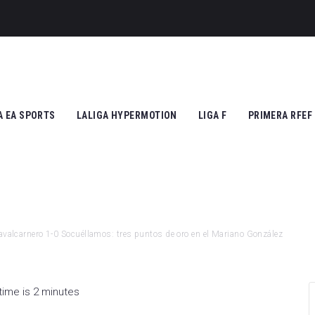
A EA SPORTS
LALIGA HYPERMOTION
LIGA F
PRIMERA RFEF
tic Club
Cádiz CF
Athletic Club
Grupo I
ico de Madrid
CD Tenerife
Atlético de Madrid
Grupo II
Madrid
Real Zaragoza
FC Barcelona
valcarnero 1-0 Socuéllamos: tres puntos de oro en el Mariano González
 Vallecano
FC Andorra
SD Eibar
cia CF
UD Almería
Granada CF
time is 2 minutes
na FC
Granada CF
UD Granadilla