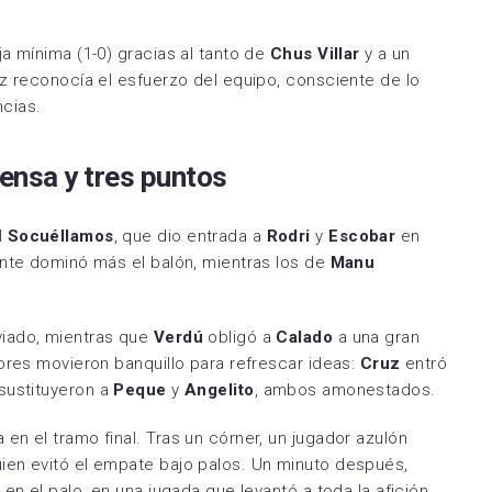
a mínima (1-0) gracias al tanto de
Chus Villar
y a un
z reconocía el esfuerzo del equipo, consciente de lo
cias.
ensa y tres puntos
l
Socuéllamos
, que dio entrada a
Rodri
y
Escobar
en
ante dominó más el balón, mientras los de
Manu
viado, mientras que
Verdú
obligó a
Calado
a una gran
ores movieron banquillo para refrescar ideas:
Cruz
entró
sustituyeron a
Peque
y
Angelito
, ambos amonestados.
n el tramo final. Tras un córner, un jugador azulón
ien evitó el empate bajo palos. Un minuto después,
en el palo, en una jugada que levantó a toda la afición