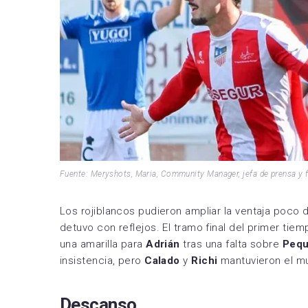
Fuente: Meryshots, Maria, Community Manager, jefa de prensa y 
Los rojiblancos pudieron ampliar la ventaja poco
detuvo con reflejos. El tramo final del primer ti
una amarilla para
Adrián
tras una falta sobre
Peq
insistencia, pero
Calado
y
Richi
mantuvieron el mu
Descanso