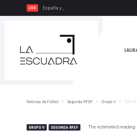
España y Francia, una rivalidad que v
LIVE
SEARCH THIS WEBSITE
LALIG
Athle
Atlét
Real 
Noticias de Fútbol
Segunda RFEF
Grupo V
CDA Na
Rayo
Valen
The estimated reading 
GRUPO V
SEGUNDA RFEF
Giro