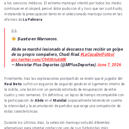
a los servicios médicos. El extremo marroquí intentó por todos los medio
continuar en el césped, pero el dolor pudo con él y tuvo que ser sustituido,
instalando la preocupación tanto en el seleccionado marroquí como en las
oficinas de
La Palmera
.
𝗦𝘂𝘀𝘁𝗼 en Marruecos.
Abde se marchó lesionado al descanso tras recibir un golpe
de su propio compañero, Chadi Riad.
#LaCasaDelFútbol
pic.twitter.com/C940hIu6MK
— Movistar Plus Deportes (@MPlusDeportes)
June 7, 2026
Finalmente, tras las exploraciones postpartido se reveló que el jugador del
Real Betis
sufrió un esguince de segundo grado en el ligamento interno de
la rodilla, una lesión con un periodo estimado de recuperación de entre
cuatro y seis semanas. En definitiva, un lapso de tiempo incompatible con
la participación de
Abde
en el
Mundial
, especialmente teniendo en cuenta
la intensidad y la acumulación de partidos que exige una competición de
estas características.
Durante los últimos días, la selección marroquí estudió diferentes
alternativas para intentar contar con uno de sus futbolistas más