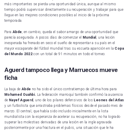
más importantes se pierda una oportunidad única, aunque al mismo
tiempo podrá supervisar directamente su recuperación y trabajar para que
llegue en las mejores condiciones posibles al inicio de la próxima
temporada.
Para
Abde
, en cambio, queda el sabor amargo de una oportunidad que
parecía asegurada. A pocos días de comenzar el
Mundial
, una lesión
inesperada ha frenado en seco el sueño de representar a su país en el
mayor escaparate del fútbol mundial tras su escueta aparición en la
Copa
del Mundo 2022
con un total de 91 minutos en todo el torneo.
Aguerd tampoco llega y Marruecos mueve
ficha
La baja de
Abde
no ha sido el único contratiempo de última hora para
Mohamed Ouahbi.
La federación marroquí también confirmó la ausencia
de
Nayef Aguerd
, uno de los pilares defensivos de los
Leones del Atlas
y un futbolista que arrastraba problemas físicos desde el pasado mes de
marzo. El central, que había sido incluido inicialmente en la lista
mundialista con la esperanza de acelerar su recuperación, no ha logrado
superar las molestias derivadas de una lesión en la ingle agravada
posteriormente por una fractura en el pubis, una situación que le ha