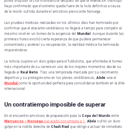
podrá disputar la cita mundialista después de que la federación marroquí
haya confirmado que el extremo queda fuera de la lista definitiva a causa
de la lesión sufrida durante el amistoso previo ante Noruega.
Las pruebas médicas realizadas en los últimos días han terminado por
confirmar que el atacante verdiblanco no llegará a tiempo para competir al
máximo nivel en un torneo de la exigencia del
Mundial
. Aunque durante las
primeras horas existió cierta esperanza de que pudiera permanecer
concentrado y acelerar su recuperación, la realidad médica ha terminado
imponiéndose.
La noticia supone un duro golpe para el futbolista, que afrontaba el torneo
más importante de su carrera en uno de los mejores momentos desde su
llegada al
Real Betis
. Tras una temporada marcada por su crecimiento
deportivo y su protagonismo en los planes verdiblancos,
Abde
veía el
Mundial
como la oportunidad perfecta para consolidarse también en la élite
internacional.
Un contratiempo imposible de superar
En el encuentro amistoso de preparación para la
Copa del Mundo
entre
Marruecos
y
Noruega
que acabó con empate a 1
,
Abde
sufrió un duro
golpe en la rodilla derecha de
Chadi Riad
que obligó a actuar de inmediato