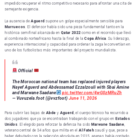
impedido recuperar el ritmo competitivo necesario para afrontar una cita de
semejante exigencia.
La ausencia de
Aguerd
supone un golpe especialmente sensible para
Marruecos
. El defensor había sido una pieza fundamental tanto en la
histórica semifinal alcanzada en
Qatar 2022
como en el recorrido que llevó
al combinado norteafricano hasta la final de la
Copa África
. Su liderazgo,
experiencia internacional y capacidad para ordenar la zaga le convertían en
uno de los futbolistas más importantes del proyecto mundialista.
Official
The Moroccan national team has replaced injured players
Nayef Aguerd and Abdessamad Ezzalzouli with Sbai Amine
and Marwane Saadane
pic.twitter.com/4wG0zMRuZh
— Vuvuzela.foot (@vvzfoot)
June 11, 2026
Para cubrir las bajas de
Abde
y
Aguerd
, el cuerpo técnico ha recurrido a
dos jugadores que ya se encontraban trabajando con el grupo en
Estados
Unidos
. El elegido para reforzar la defensa ha sido
Marwane Saadane
,
veterano central de 34 años que milita en el
Al Fateh
saudí y que, pese a
haber debutado con la selección absoluta en 2015, apenas había contado