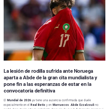
La lesión de rodilla sufrida ante Noruega
aparta a Abde de la gran cita mundialista y
pone fin a las esperanzas de estar en la
convocatoria definitiva
El
Mundial de 2026
ya tiene una ausencia confirmada que duele
especialmente en el
Real Betis
y en
Marruecos
.
Abde Ezzalzouli
no