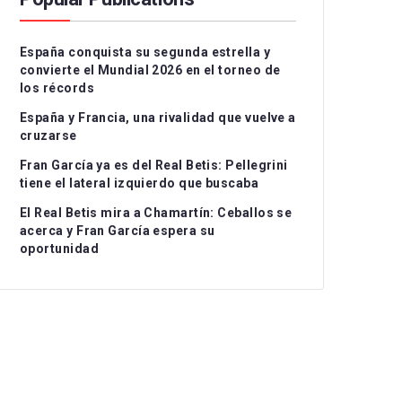
Serie A
CD Teruel
CD Alcoyano
España conquista su segunda estrella y
Ligue 1
CE Sabadell
CD Atlético Baleares
convierte el Mundial 2026 en el torneo de
los récords
UEFA Nations League
CF Fuenlabrada
CD Castellón
I
España y Francia, una rivalidad que vuelve a
Rayo Majadahonda
CF Intercity
II
cruzarse
Fran García ya es del Real Betis: Pellegrini
CA Osasuna B
Atlético de Madrid B
II
tiene el lateral izquierdo que buscaba
FC Barcelona Atlètic
Recreativo Granada
El Real Betis mira a Chamartín: Ceballos se
acerca y Fran García espera su
Gimnastic de
Córdoba CF
oportunidad
Tarragona
Linares Deportivo
RC Celta Fortuna
Málaga CF
Real Sociedad CF B
Recreativo de Huelva
Real Unión Club
Real Madrid Castilla