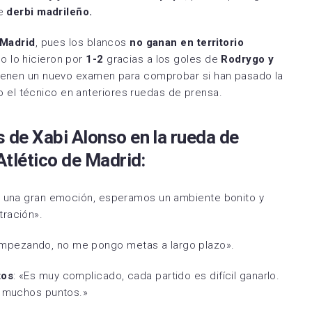
te
derbi madrileño.
 Madrid
, pues los blancos
no ganan en territorio
o lo hicieron por
1-2
gracias a los goles de
Rodrygo y
ienen un nuevo examen para comprobar si han pasado la
el técnico en anteriores ruedas de prensa.
s de Xabi Alonso en la rueda de
 Atlético de Madrid:
n una gran emoción, esperamos un ambiente bonito y
tración».
mpezando, no me pongo metas a largo plazo».
tos
: «Es muy complicado, cada partido es difícil ganarlo.
r muchos puntos.»