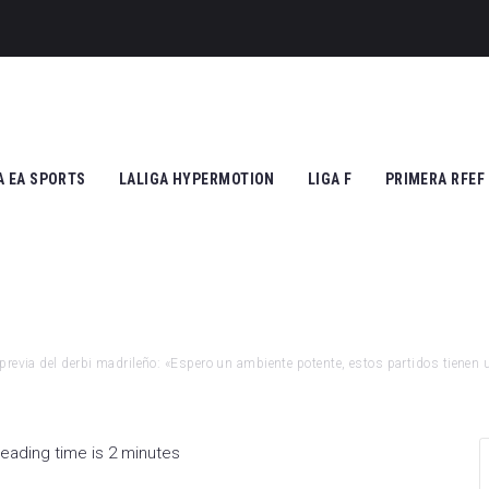
cruzarse
A EA SPORTS
LALIGA HYPERMOTION
LIGA F
PRIMERA RFEF
tic Club
Cádiz CF
Athletic Club
Grupo I
ico de Madrid
CD Tenerife
Atlético de Madrid
Grupo II
Madrid
Real Zaragoza
FC Barcelona
 previa del derbi madrileño: «Espero un ambiente potente, estos partidos tienen
 Vallecano
FC Andorra
SD Eibar
cia CF
UD Almería
Granada CF
eading time is 2 minutes
na FC
Granada CF
UD Granadilla