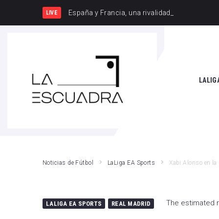
España y Francia, una rivalidad que vuelve a 
LIVE
SEARCH THIS WEBSITE
LALIG
Athle
Atlét
Real 
Noticias de Fútbol
LaLiga EA Sports
Xabi Alonso en la
Rayo
Valen
The estimated r
LALIGA EA SPORTS
REAL MADRID
Giro