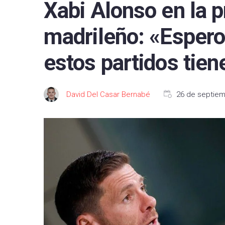
Xabi Alonso en la p
FC B
madrileño: «Espero
Real 
Depor
estos partidos tie
CA O
Real
David Del Casar Bernabé
26 de septiem
UD L
CD L
Celta
Getaf
RCD 
Real 