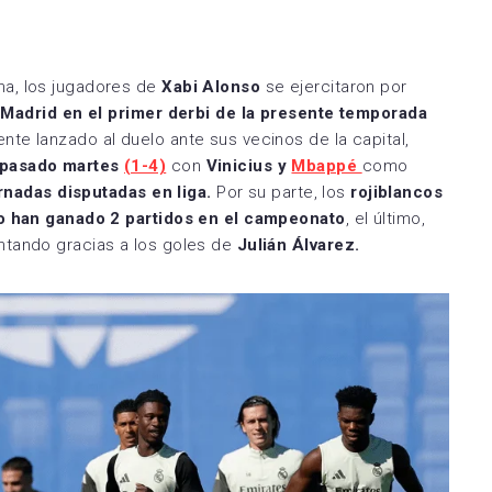
Zamora CF
Utebo FC
na, los jugadores de
Xabi Alonso
se ejercitaron por
e Madrid
en el primer derbi de la presente temporada
nte lanzado al duelo ante sus vecinos de la capital,
l pasado martes
(1-4)
con
Vinicius y
Mbappé
como
ornadas disputadas en liga.
Por su parte, los
rojiblancos
o han ganado 2 partidos en el campeonato
, el último,
tando gracias a los goles de
Julián Álvarez.