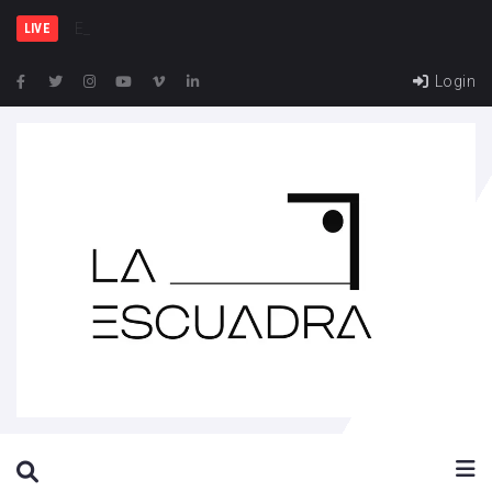
España y F
LIVE
Login
SEARCH THIS WEBSITE