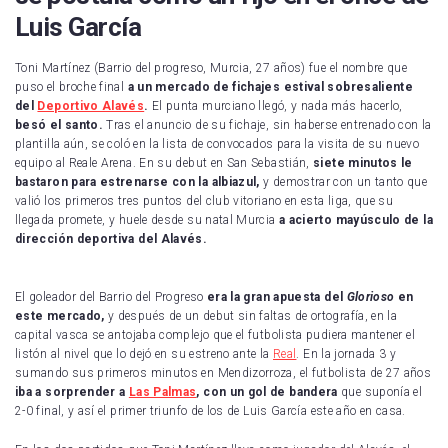
Luis García
Toni Martínez (Barrio del progreso, Murcia, 27 años) fue el nombre que
puso el broche final
a un mercado de fichajes estival sobresaliente
del
Deportivo Alavés
.
El punta murciano llegó, y nada más hacerlo,
besó el santo.
Tras el anuncio de su fichaje, sin haberse entrenado con la
plantilla aún, se coló en la lista de convocados para la visita de su nuevo
equipo al Reale Arena. En su debut en San Sebastián,
siete minutos le
bastaron para estrenarse con la albiazul,
y demostrar con un tanto que
valió los primeros tres puntos del club vitoriano en esta liga, que su
llegada promete, y huele desde su natal Murcia
a acierto mayúsculo de la
dirección deportiva del Alavés.
El goleador del Barrio del Progreso
era la gran apuesta del
Glorioso
en
este mercado,
y después de un debut sin faltas de ortografía, en la
capital vasca se antojaba complejo que el futbolista pudiera mantener el
listón al nivel que lo dejó en su estreno ante la
Real
. En la jornada 3 y
sumando sus primeros minutos en Mendizorroza, el futbolista de 27 años
iba a sorprender a
Las Palmas
, con un gol de bandera
que suponía el
2-0 final, y así el primer triunfo de los de Luis García este año en casa.