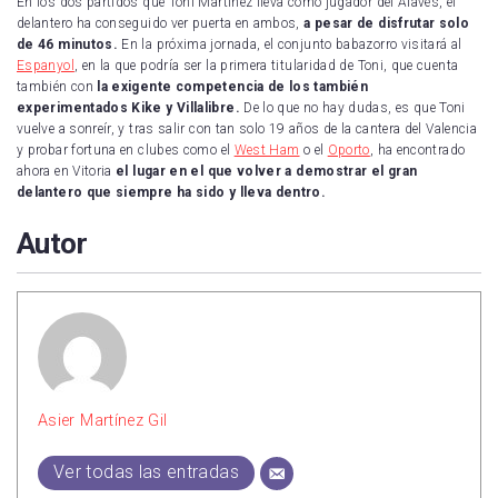
En los dos partidos que Toni Martínez lleva como jugador del Alavés, el
delantero ha conseguido ver puerta en ambos,
a pesar de disfrutar solo
de 46 minutos.
En la próxima jornada, el conjunto babazorro visitará al
Espanyol
, en la que podría ser la primera titularidad de Toni, que cuenta
también con
la exigente competencia de los también
experimentados Kike y Villalibre.
De lo que no hay dudas, es que Toni
vuelve a sonreír, y tras salir con tan solo 19 años de la cantera del Valencia
y probar fortuna en clubes como el
West Ham
o el
Oporto
, ha encontrado
ahora en Vitoria
el lugar en el que volver a demostrar el gran
delantero que siempre ha sido y lleva dentro.
Autor
Asier Martínez Gil
Ver todas las entradas