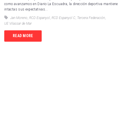
como avanzamos en Diario La Escuadra, la dirección deportiva mantiene
intactas sus expectativas...
Jan Moreno
,
RCD Espanyol
,
RCD Espanyol C
,
Tercera Federación
,
UE Vilassar de Mar
READ MORE