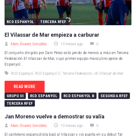
RCD ESPANYOL
TERCERA RFEF
El Vilassar de Mar empieza a carburar
Marc Álvarez González
10 meses ago
0
El conjunto dirigido por Dani Pérez está yendo de menos a más en Tercera
Federación El Vilassar de Mar, cuyo primer equipo masculino ejerce de
Espanyol...
RCD Espanyol
,
RCD Espanyol C
,
Tercera Federación
,
UE Vilassar de Mar
READ MORE
GRUPO III
RCD ESPANYOL
RCD ESPANYOL B
SEGUNDA RFEF
TERCERA RFEF
Jan Moreno vuelve a demostrar su valía
Marc Álvarez González
10 meses ago
0
El canterano espanyolista bajó al Vilassar y vio puerta en su debut Tal