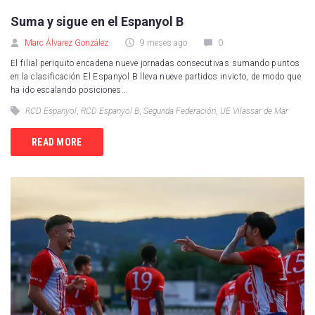
Suma y sigue en el Espanyol B
Marc Álvarez González
9 meses ago
0
El filial periquito encadena nueve jornadas consecutivas sumando puntos
en la clasificación El Espanyol B lleva nueve partidos invicto, de modo que
ha ido escalando posiciones...
RCD Espanyol
,
RCD Espanyol B
,
Segunda Federación
,
UE Vilassar de Mar
READ MORE