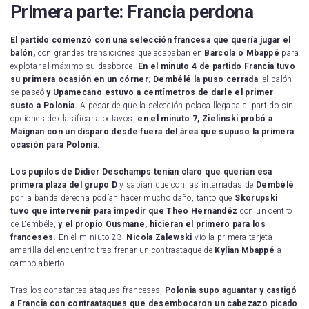
Primera parte: Francia perdona
El partido comenzó con una selección francesa que quería jugar el
balón,
con grandes transiciones que acababan en
Barcola o Mbappé
para
explotar al máximo su desborde.
En el minuto 4 de partido Francia tuvo
su primera ocasión en un córner
;
Dembélé
la puso cerrada
, el balón
se paseó
y Upamecano estuvo a centímetros de darle el primer
susto a Polonia.
A pesar de que la selección polaca llegaba al partido sin
opciones de clasificar a octavos,
en el minuto 7, Zielinski probó a
Maignan con un disparo desde fuera del área que supuso la primera
ocasión para Polonia.
Los pupilos de Didier Deschamps tenían claro que querían esa
primera plaza del grupo D
y sabían que con las internadas de
Dembélé
por la banda derecha podían hacer mucho daño, tanto que
Skorupski
tuvo que intervenir para impedir que Theo Hernandéz
con un centro
de Dembélé,
y el propio Ousmane, hicieran el primero para los
franceses.
En el miniuto 23,
Nicola Zalewski
vio la primera tarjeta
amarilla del encuentro tras frenar un contraataque de
Kylian Mbappé
a
campo abierto.
Tras los constantes ataques franceses,
Polonia supo aguantar y castigó
a Francia con contraataques que desembocaron un cabezazo picado