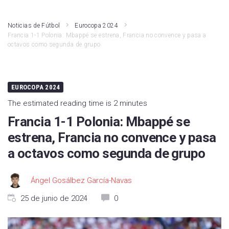
LaLiga Hypermotion
Athletic Club
Noticias de Fútbol
Eurocopa 2024
Francia 1-1 Polonia: Mbappé se estrena, Francia no convence y pasa a
Liga F
Atlético de Madrid
octavos como segunda de grupo
Primera RFEF
Real Madrid
Kings League
Rayo Vallecano
EUROCOPA 2024
The estimated reading time is 2 minutes
Fútbol Internacional
Valencia CF
Francia 1-1 Polonia: Mbappé se
Segunda RFEF
Girona FC
estrena, Francia no convence y pasa
FC Barcelona
a octavos como segunda de grupo
Real Betis
Ángel Gosálbez García-Navas
Deportivo Alavés
25 de junio de 2024
0
CA Osasuna