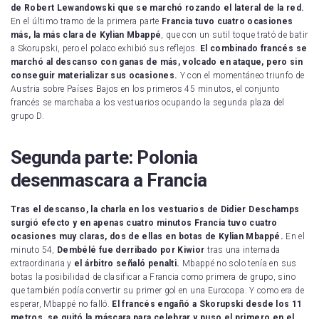
de Robert Lewandowski que se marchó rozando el lateral de la red.
En el último tramo de la primera parte
Francia tuvo cuatro ocasiones
más, la más clara de Kylian Mbappé
, que con un sutil toque trató de batir
a Skorupski, pero el polaco exhibió sus reflejos.
El combinado francés se
marchó al descanso con ganas de más, volcado en ataque, pero sin
conseguir materializar sus ocasiones.
Y con el momentáneo triunfo de
Austria sobre Países Bajos en los primeros 45 minutos, el conjunto
francés se marchaba a los vestuarios ocupando la segunda plaza del
grupo D.
Segunda parte: Polonia
desenmascara a Francia
Tras el descanso, la charla en los vestuarios de Didier Deschamps
surgió efecto y en apenas cuatro minutos Francia tuvo cuatro
ocasiones muy claras, dos de ellas en botas de Kylian Mbappé.
En el
minuto 54,
Dembélé fue derribado por Kiwior
tras una internada
extraordinaria y
el árbitro señaló penalti.
Mbappé no solo tenía en sus
botas la posibilidad de clasificar a Francia como primera de grupo, sino
que también podía convertir su primer gol en una Eurocopa. Y como era de
esperar, Mbappé no falló.
El francés engañó a Skorupski desde los 11
metros, se quitó la máscara para celebrar y puso el primero en el