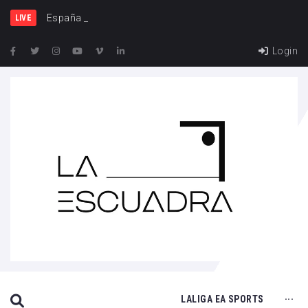
España y Francia, un
LIVE
Login
SEARCH THIS WEBSITE
LALIGA EA SPORTS
···