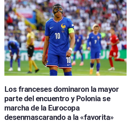
Real Sociedad
UD Las Palmas
CD Leganés
Celta de Vigo
Getafe CF
RCD Mallorca
Real Valladolid
RCD Espanyol
Los franceses dominaron la mayor
parte del encuentro y Polonia se
Sevilla FC
marcha de la Eurocopa
Villarreal CF
desenmascarando a la «favorita»