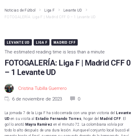
Noticias de Fútbol
Liga F
Levante UD
FOTOGALERÍA: Liga F | Madrid CFF 0 – 1 Levante UD
LEVANTE UD
LIGA F
MADRID CFF
The estimated reading time is less than a minute
FOTOGALERÍA: Liga F | Madrid CFF 0
– 1 Levante UD
Cristina Tubilla Guerrero
6 de noviembre de 2023
0
La jornada 7 de la Liga F ha sido cerrada con una gran victoria del
Levante
UD
en su visita al
Estadio Fernando Torres
, hogar del
Madrid CFF
. El
gol lo anotó
Mayra Ramírez
en el minuto 72. La colombiana volvía por
todo lo alto después de una dura lesión. Aunque el conjunto local buscó el
empate hasta el final, sumaron su segunda derrota de la temporada. Aquí