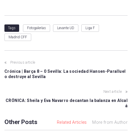
Fotogalerías
Levante UD
Liga F
Tags
Madrid CFF
Previous article
Crónica | Barça 8 – 0 Sevilla: La sociedad Hansen-Paralluel
o destruye al Sevilla
Next article
CRÓNICA: Sheila y Eva Navarro decantan la balanza en Alcal
á
Other Posts
Related Articles
More from Author