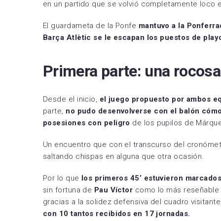
en un partido que se volvió completamente loco e
RCD 
El guardameta de la Ponfe
mantuvo a
la Ponferr
Sevil
Barça Atlètic se le escapan los puestos de play
Villa
Primera parte: una rocosa
Desde el inicio,
el juego propuesto por ambos eq
parte,
no pudo desenvolverse con el balón cóm
posesiones con peligro
de los pupilos de Márqu
Un encuentro que con el transcurso del cronómetr
saltando chispas en alguna que otra ocasión.
Por lo que
los primeros 45’ estuvieron marcados
sin fortuna de
Pau Víctor
como lo más reseñable d
gracias a la solidez defensiva del cuadro visita
con 10 tantos recibidos en 17 jornadas.