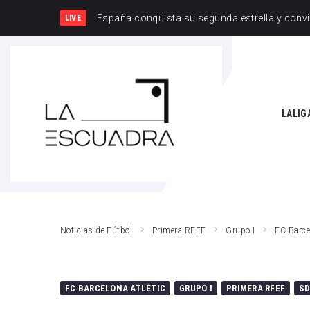
España y Francia,
LIVE
SEARCH THIS WEBSITE
LALIG
Athle
Atlét
Real 
Noticias de Fútbol
Primera RFEF
Grupo I
FC Barce
Rayo
Valen
FC BARCELONA ATLÈTIC
GRUPO I
PRIMERA RFEF
SD
Giro