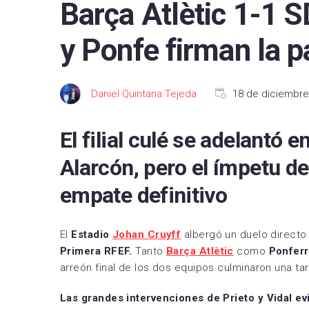
Barça Atlètic 1-1 
FC B
y Ponfe firman la p
Real 
Depor
Daniel Quintana Tejeda
18 de diciembre
CA O
Real
El filial culé se adelantó 
UD L
Alarcón, pero el ímpetu de
CD L
empate definitivo
Celta
El
Estadio
Johan Cruyff
albergó un duelo directo 
Getaf
Primera RFEF.
Tanto
Barça Atlètic
como
Ponferr
RCD 
arreón final de los dos equipos culminaron una ta
Real 
Las grandes intervenciones de Prieto y Vidal e