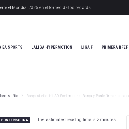
A EA SPORTS
LALIGA HYPERMOTION
LIGA F
PRIMERA RFEF
tic Club
Cádiz CF
Athletic Club
Grupo I
ico de Madrid
CD Tenerife
Atlético de Madrid
Grupo II
Madrid
Real Zaragoza
FC Barcelona
lona Atlètic
Barça Atlètic 1-1 SD Ponferradina: Barça y Ponfe firman la paz 
 Vallecano
FC Andorra
SD Eibar
cia CF
UD Almería
Granada CF
The estimated reading time is 2 minutes
 PONFERRADINA
na FC
Granada CF
UD Granadilla