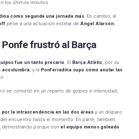
n los últimos minutos.
Espanyol
SD Huesca
adina como segunda una jornada más
. En cambio, al
la FC
FC Cartagena
off
pese a una actuación estelar de
Ángel Alarcón.
rreal CF
Elche CF
 Ponfe frustró al Barça
RC Deportivo
uipos fue un tanto precario
. El
Barça Atlètic
, por su
o acostumbra
; y la
Ponferradina supo cómo anular las
ez.
o se convirtió en un reparto de golpes e intensidad,
 por la intrascendencia en las dos áreas
y un disparo
el encuentro hasta el momento. En parte, también,
nte, demostrando porque son
el equipo menos goleado