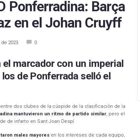
SD Ponferradina: Barça
arcelona
Levante UD
Levante UD
az en el Johan Cruyff
Betis
Racing de Ferrol
Levante Las Planas
tivo Alavés
Racing de Santander
Madrid CFF
 de 2023
0
sasuna
CD Mirandés
Real Betis Féminas
 Sociedad
Sporting de Huelva
Real Madrid
en el marcador con un imperial
as Palmas
Villarreal CF B
Real Sociedad
 los de Ponferrada selló el
eganés
CD Eldense
Sevilla FC
 de Vigo
SD Eibar
Sporting de Huelva
entre dos clubes de la cúspide de la clasificación de la
e CF
Albacete Balompié
Valencia CF
adina
mantuvieron un ritmo de partido similar
, pero el
Mallorca
Burgos CF
Villarreal CF
rde de infarto en Sant Joan Despí.
Valladolid
Real Oviedo
vitaron males mayores
en los intereses de cada equipo,