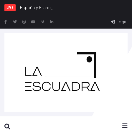
España y Francia, una rivalid
LIVE
Login
SEARCH THIS WEBSITE