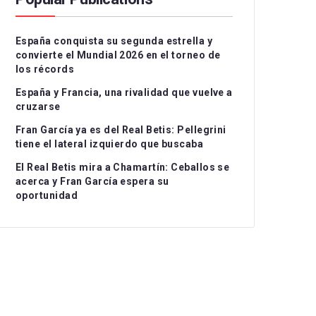
Serie A
CD Teruel
CD Alcoyano
España conquista su segunda estrella y
Ligue 1
CE Sabadell
CD Atlético Baleares
convierte el Mundial 2026 en el torneo de
los récords
UEFA Nations League
CF Fuenlabrada
CD Castellón
I
España y Francia, una rivalidad que vuelve a
Rayo Majadahonda
CF Intercity
II
cruzarse
Fran García ya es del Real Betis: Pellegrini
CA Osasuna B
Atlético de Madrid B
II
tiene el lateral izquierdo que buscaba
FC Barcelona Atlètic
Recreativo Granada
El Real Betis mira a Chamartín: Ceballos se
acerca y Fran García espera su
Gimnastic de
Córdoba CF
oportunidad
Tarragona
Linares Deportivo
RC Celta Fortuna
Málaga CF
Real Sociedad CF B
Recreativo de Huelva
Real Unión Club
Real Madrid Castilla