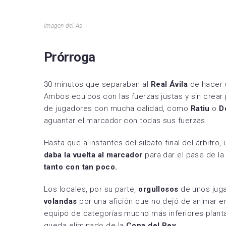
Imagen del As.
Prórroga
30 minutos que separaban al
Real Ávila
de hacer 
Ambos equipos con las fuerzas justas y sin crear 
de jugadores con mucha calidad, como
Ratiu
o
D
aguantar el marcador con todas sus fuerzas.
Hasta que a instantes del silbato final del árbitro
daba la vuelta al marcador
para dar el pase de la
tanto con tan poco.
Los locales, por su parte,
orgullosos
de unos juga
volandas
por una afición que no dejó de animar e
equipo de categorías mucho más inferiores planta
queda eliminado de la
Copa del Rey.