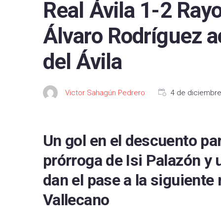
Real Ávila 1-2 Rayo
FC B
Álvaro Rodríguez a
Real 
Depor
del Ávila
CA O
Real
Victor Sahagún Pedrero
4 de diciembr
UD L
CD L
Un gol en el descuento para
Celta
prórroga de Isi Palazón y 
Getaf
dan el pase a la siguiente
RCD 
Vallecano
Real 