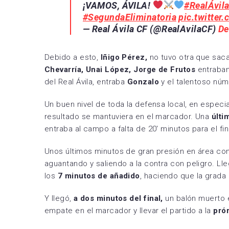
¡VAMOS, ÁVILA!
#RealÁvil
#SegundaEliminatoria
pic.twitter
— Real Ávila CF (@RealAvilaCF)
De
Debido a esto,
Iñigo Pérez,
no tuvo otra que saca
Chevarría, Unai López, Jorge de Frutos
entraban
del Real Ávila, entraba
Gonzalo
y el talentoso nú
Un buen nivel de toda la defensa local, en especi
resultado se mantuviera en el marcador. Una
últi
entraba al campo a falta de 20′ minutos para el fin
Unos últimos minutos de gran presión en área con
aguantando y saliendo a la contra con peligro. Lle
los
7 minutos de añadido
, haciendo que la grada
Y llegó,
a dos minutos del final,
un balón muerto 
empate en el marcador y llevar el partido a la
pró