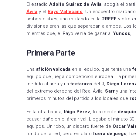
El estadio
Adolfo Suárez de Ávila
, acogía el part
RCD 
Ávila
y el
Rayo Vallecano
. Un encuentro marcado e
Sevil
ambos clubes, uno militando en la
2RFEF
y otro e
divisiones eran las que separaban a ambos. Los l
Villa
mientras que, el Rayo venía de ganar al
Yuncos
,
Primera Parte
Una
afición volcada
en el equipo, que tenía una
f
equipo que juega competición europea. La primera
medido al área y un
testarazo
del 9,
Diego Loren
del extremo derecho del Real Ávila,
Sarr
y una in
primeros minutos del partido a los locales que
ro
En la otra banda,
Iñigo Pérez
, totalmente
desqui
causar daño en el área rival. Llegaba el minuto 3
equipos. Un robo, un disparo fuerte de
Oscar Val
fondo de la red, pero en claro
fuera de juego
, fu