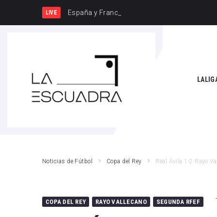
España y Francia, una rivalidad que vuel
LIVE
SEARCH THIS WEBSITE
LALIG
Athle
Atlét
Real 
Noticias de Fútbol
Copa del Rey
Real Ávila 1-2 Rayo Va
Rayo
Valen
COPA DEL REY
RAYO VALLECANO
SEGUNDA RFEF
Giro