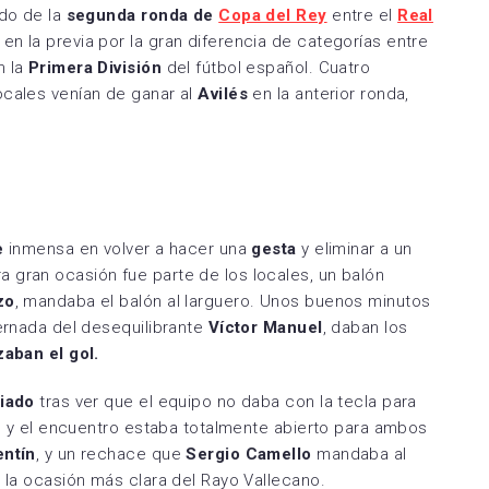
ido de la
segunda ronda de
Copa del Rey
entre el
Real
Espanyol
SD Huesca
n la previa por la gran diferencia de categorías entre
RC Deportivo Fabril
CD Tudelano
la FC
FC Cartagena
n la
Primera División
del fútbol español. Cuatro
RS Gimnástica de
CD Valles de Egües
ocales venían de ganar al
Avilés
en la anterior ronda,
rreal CF
Elche CF
Torrelevega
Deportivo Alavés B
RC Deportivo
Racing Club Villalbés
Naxara CD
Rayo Cantabria
Real Sociedad CF C
Real Avilés Industrial
e
inmensa en volver a hacer una
gesta
y eliminar a un
Real Zaragoza
 gran ocasión fue parte de los locales, un balón
Real Oviedo Vetusta
Deportivo Aragón
zo
, mandaba el balón al larguero. Unos buenos minutos
ternada del desequilibrante
Víctor Manuel
, daban los
Real Valladolid
SD Gernika Club
zaban el gol.
Promesas
UD Barbastro
ciado
tras ver que el equipo no daba con la tecla para
SD Compostela
UD Mutilvera
0′, y el encuentro estaba totalmente abierto para ambos
UP Langreo
entín
, y un rechace que
Sergio Camello
mandaba al
UD Logroñés
e la ocasión más clara del Rayo Vallecano.