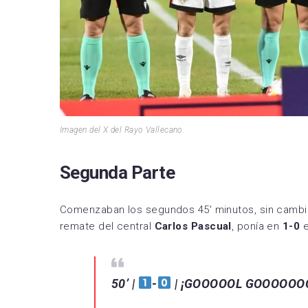
Imagen del X del Rayo Vallecano.
Segunda Parte
Comenzaban los segundos 45′ minutos, sin cambio
remate del central
Carlos Pascual
, ponía en
1-0
50’ |
-
| ¡GOOOOOL GOOOOOO