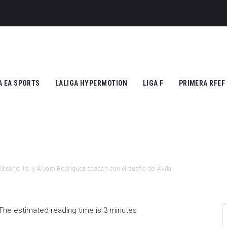
A EA SPORTS
LALIGA HYPERMOTION
LIGA F
PRIMERA RFEF
tic Club
Cádiz CF
Athletic Club
Grupo I
ico de Madrid
CD Tenerife
Atlético de Madrid
Grupo II
Madrid
Real Zaragoza
FC Barcelona
llecano: Isi y Álvaro Rodríguez acaban con el sueño del Ávila
 Vallecano
FC Andorra
SD Eibar
cia CF
UD Almería
Granada CF
The estimated reading time is 3 minutes
na FC
Granada CF
UD Granadilla