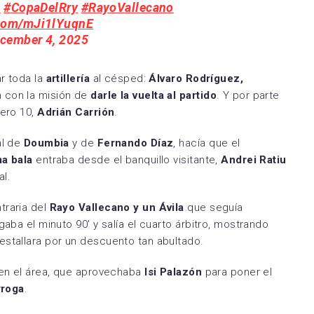
a
#CopaDelRry
#RayoVallecano
.com/mJi1lYuqnE
cember 4, 2025
r toda la
artillería
al césped:
Álvaro Rodríguez,
 con la misión de
darle la vuelta al partido
. Y por parte
mero 10,
Adrián Carrión
.
al de
Doumbia
y de
Fernando Díaz
, hacía que el
ma bala
entraba desde el banquillo visitante,
Andrei Ratiu
al.
traria del
Rayo Vallecano y un Ávila
que seguía
gaba el minuto 90′ y salía el cuarto árbitro, mostrando
 estallara por un descuento tan abultado.
en el área, que aprovechaba
Isi Palazón
para poner el
rroga
.