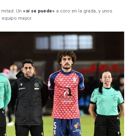
Zamora CF
Utebo FC
a mitad. Un
«sí se puede»
a coro en la grada, y unos
 equipo mayor.