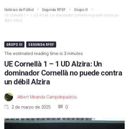
Noticias de Fútbol
Segunda RFEF
Grupo III
UE Cornellà 1 – 1 UD Alzira: Un dominador Cornellà no puede contra un
débil Alzira
GRUPO III
SEGUNDA RFEF
The estimated reading time is 3 minutes
UE Cornellà 1 – 1 UD Alzira: Un
dominador Cornellà no puede contra
un débil Alzira
Albert Miranda Campdepadrós
2 de marzo de 2025
0