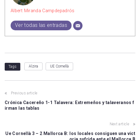
Albert Miranda Campdepadrós
Ver todas las entradas
Alzira
UE Cornellà
Tags
Previous article
Crónica Cacereño 1-1 Talavera: Extremeños y talaveranos f
irman las tablas
Next article
Ue Cornellà 3 – 2 Mallorca B: los locales consiguen una vict
oria sufrida ante el Mallorca B