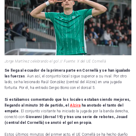
Jorge Martínez celebrando el gol // Fuente: X del UE Cornellà
Se llega al ecuador de la primera parte en Cornellà y se han igualado
las fuerzas
. Aun así, el conjunto local sigue superior a su rival. Por otro
lado, se ha lesionado Raúl González (central del Alzira) en una jugada
fortuita. Por él, ha entrado Sergio Bono con el dorsal 5.
Si estábamos comentando que los locales estaban siendo mejores,
llegando al minuto 30 de partido, el
Alzira
ha anotado el tanto del
empate.
El conjunto visitante ha iniciado la jugada por la banda derecha,
conectó con
Giovanni (dorsal 19) y tras una serie de rebotes, Jouad
(central del Cornellà) se anotó el gol en propia.
Estos últimos minutos del primer acto, el UE Cornellà se ha hecho dueño