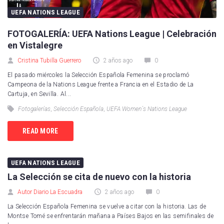
UEFA NATIONS LEAGUE
FOTOGALERÍA: UEFA Nations League | Celebración
en Vistalegre
Cristina Tubilla Guerrero
2 años ago
0
El pasado miércoles la Selección Española Femenina se proclamó
Campeona de la Nations League frente a Francia en el Estadio de La
Cartuja, en Sevilla. Al...
Fotogalerías
,
Selección Española
,
UEFA Women´s Nations League
READ MORE
UEFA NATIONS LEAGUE
La Selección se cita de nuevo con la historia
Autor Diario La Escuadra
2 años ago
0
La Selección Española Femenina se vuelve a citar con la historia. Las de
Montse Tomé se enfrentarán mañana a Países Bajos en las semifinales de