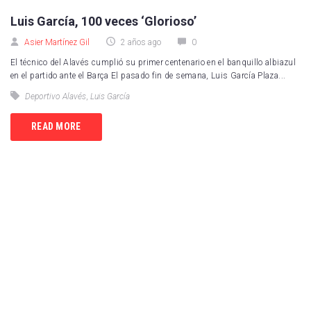
Luis García, 100 veces ‘Glorioso’
Asier Martínez Gil
2 años ago
0
El técnico del Alavés cumplió su primer centenario en el banquillo albiazul
en el partido ante el Barça El pasado fin de semana, Luis García Plaza...
Deportivo Alavés
,
Luis García
READ MORE