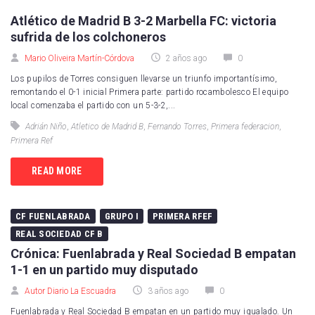
Atlético de Madrid B 3-2 Marbella FC: victoria
sufrida de los colchoneros
Mario Oliveira Martín-Córdova
2 años ago
0
Los pupilos de Torres consiguen llevarse un triunfo importantísimo,
remontando el 0-1 inicial Primera parte: partido rocambolesco El equipo
local comenzaba el partido con un 5-3-2,...
Adrián Niño
,
Atletico de Madrid B
,
Fernando Torres
,
Primera federacion
,
Primera Ref
READ MORE
CF FUENLABRADA
GRUPO I
PRIMERA RFEF
REAL SOCIEDAD CF B
Crónica: Fuenlabrada y Real Sociedad B empatan
1-1 en un partido muy disputado
Autor Diario La Escuadra
3 años ago
0
Fuenlabrada y Real Sociedad B empatan en un partido muy igualado. Un