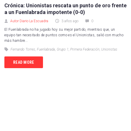
Crónica: Unionistas rescata un punto de oro frente
a un Fuenlabrada impotente (0-0)
Autor Diario La Escuadra
3 años ago
0
El Fuenlabrada no ha jugado hoy su mejor partido, mientras que, un
equipo tan necesitado de puntos como es el Unionistas, salió con mucho
más hambre...
Fernando Torres
,
Fuenlabrada
,
Grupo 1
,
Primera Federación
,
Unionistas
READ MORE