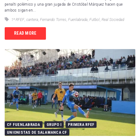
penalti polémico y una gran jugada de Cristóbal Márquez hacen que
ambos sigan en...
1ª RFEF
,
cantera
,
Fernando Torres
,
Fuenlabrada
,
Futbol
,
Real Sociedad
READ MORE
CF FUENLABRADA
GRUPO I
PRIMERA RFEF
UNIONISTAS DE SALAMANCA CF