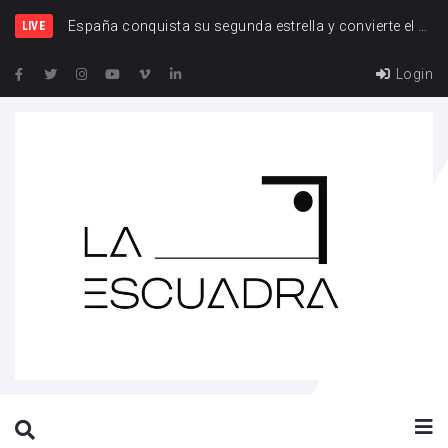
España y F
LIVE
Login
SEARCH THIS WEBSITE