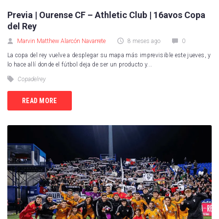
Previa | Ourense CF – Athletic Club | 16avos Copa
del Rey
Marvin Matthew Alarcón Navarrete
8 meses ago
0
La copa del rey vuelve a desplegar su mapa más imprevisible este jueves, y
lo hace allí donde el fútbol deja de ser un producto y...
Copadelrey
READ MORE