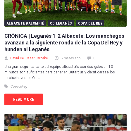
ALBACETE BALOMPIÉ
CD LEGANÉS
COPA DEL REY
CRÓNICA | Leganés 1-2 Albacete: Los manchegos
avanzan a la siguiente ronda de la Copa Del Rey y
hunden al Leganés
David Del Casar Bernabé
8 meses ago
0
Una gran segunda parte del equipo albaceteño con dos goles en 10
minutos son suficientes para ganar en Butarque y clasificarse a los
dieciseisavos de Copa
Copadelrey
READ MORE