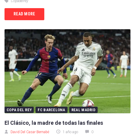
Copadelrey
READ MORE
COPA DEL REY
FC BARCELONA
REAL MADRID
El Clásico, la madre de todas las finales
David Del Casar Bernabé
1 año ago
0